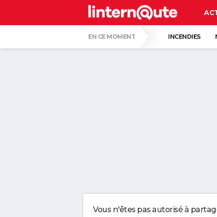
AC
EN CE MOMENT
INCENDIES
QUENTIN DUMONTIER
HANTAVIRUS 
CARTE DE L'ÉCLIPSE SOLAIRE DU 12 AOÛT
QUELLE AMENDE EN CAS D'EXCÈS DE VIT
CETTE PRATIQUE PEUT PROVOQUER L'ÉCL
3 MILLIONS DE FRANÇAIS ONT COMMENCÉ
CARLA VILLA, 101 ANS : "JE ME LÈVE ENT
Vous n'êtes pas autorisé à parta