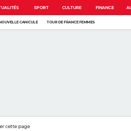
TUALITÉS
SPORT
CULTURE
FINANCE
A
NOUVELLE CANICULE
TOUR DE FRANCE FEMMES
EN FRANCE
BISON FUTÉ
LUNETTES POUR L'ÉCLIPSE
ESSE ? CE QUE VOUS DEVEZ ABSOLUMENT SAVOIR AVANT DE PRENDRE L
ATEMENT DES PNEUS DE VOTRE VOITURE SOUS L'EFFET DE LA CHALEU
 À RECEVOIR DE L'ARGENT SUR LEUR COMPTE, LA PROCHAINE DATE DE
RE 7 H 30 ET 8 H DU MATIN ET JE PRENDS UN CAFÉ AVEC DES PETITS BIS
ger cette page