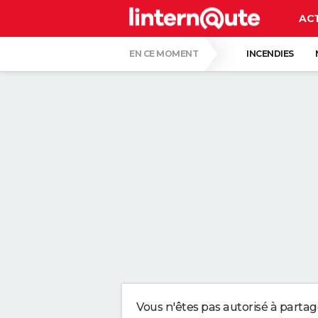
AC
EN CE MOMENT
INCENDIES
BISON FUTÉ
LUNETTES POUR L'ÉCLIP
UNE NOUVELLE DATE ÉVOQUÉE POUR LA FIN
C'EST LA LANGUE QUI A LE MOINS CHANG
LE PLUS GROS PERROQUET DU MONDE, AU B
QUELLE AMENDE EN CAS D'EXCÈS DE VIT
Vous n'êtes pas autorisé à parta