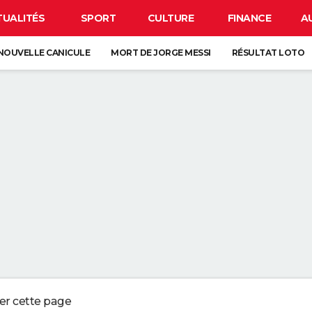
TUALITÉS
SPORT
CULTURE
FINANCE
A
NOUVELLE CANICULE
MORT DE JORGE MESSI
RÉSULTAT LOTO
SE
CARTE DE L'ÉCLIPSE SOLAIRE DU 12 AOÛT
 DE LA VIE SUR TERRE : ELLE EST PLUS TARDIVE QUE LES PRÉCÉDENTES
É DEPUIS LE MOYEN ÂGE, ELLE EST EUROPÉENNE
ORD DE L'EXTINCTION IL Y A 30 ANS, RENAÎT GRÂCE À UN ARBRE
ESSE ? CE QUE VOUS DEVEZ ABSOLUMENT SAVOIR AVANT DE PRENDRE L
ger cette page