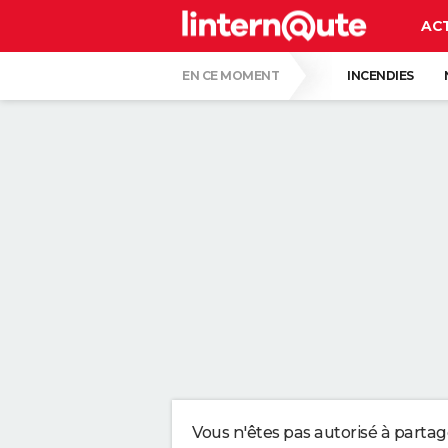
AC
EN CE MOMENT
INCENDIES
QUENTIN DUMONTIER
HANTAVIRUS 
CARTE DE L'ÉCLIPSE SOLAIRE DU 12 AOÛT
"APPLIQUER CE LIQUIDE VAISSELLE AIDE 
LES PSYCHOLOGUES SONT CLAIRS : LAISSE
TONY SILVESTRE, ÉDUCATEUR CANIN : "UN
CE CHEF ÉTOILÉ EST FORMEL : VOICI LES 
Vous n'êtes pas autorisé à parta