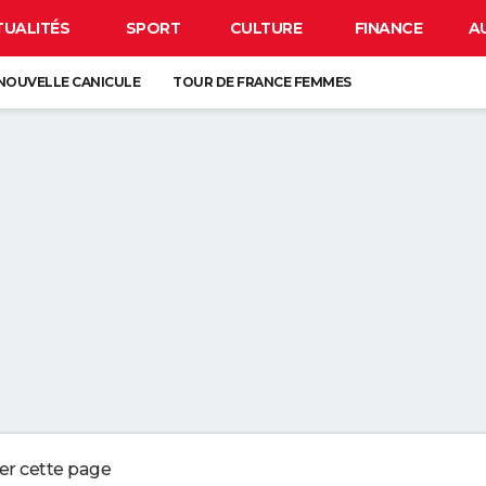
TUALITÉS
SPORT
CULTURE
FINANCE
A
NOUVELLE CANICULE
TOUR DE FRANCE FEMMES
EN FRANCE
BISON FUTÉ
LUNETTES POUR L'ÉCLIPSE
À DÉGRAISSER LA PAROI DE DOUCHE" : LA MEILLEURE SOLUTION SELON C
R LA VAISSELLE SALE S'ACCUMULER DANS L'ÉVIER N'EST PAS UN SIGNE 
 CHIEN QUI ÉTERNUE N'EST PAS MALADE, C'EST UN SIGNE POUR DIRE QU'
3 DÉTAILS À VÉRIFIER POUR CHOISIR UN BON MELON
ger cette page