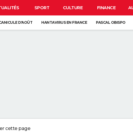
TUALITÉS
SPORT
CULTURE
FINANCE
A
CANICULE D'AOÛT
HANTAVIRUS EN FRANCE
PASCAL OBISPO
 SOLAIRE DU 12 AOÛT
S CHÈRE DE FRANCE : ELLE COCHE TOUTES LES CASES POUR VOS TRAJE
E DU COSTA RICA AVEC 12 000 TONNES D'ÉCORCES D'ORANGE. 16 ANS PL
LAT PRÉFÉRÉ EST QUELQUE CHOSE QUE JE NE PEUX PRESQUE JAMAIS MAN
UT DÉPLACER QU'UNE SEULE ALLUMETTE
ger cette page