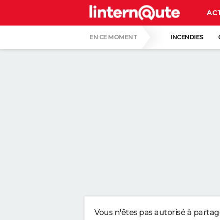
AC
EN CE MOMENT
INCENDIES
GUERRE EN IRAN
CARTE DE L'ÉCLIPSE
CETTE VOITURE ÉLECTRIQUE EST LA MOIN
EN 1997, ILS ONT RECOUVERT UNE FRICH
ERLING HAALAND, FOOTBALLEUR : "MON P
UN DÉFI RÉSERVÉ AUX GÉNIES : IL NE FA
Vous n'êtes pas autorisé à parta