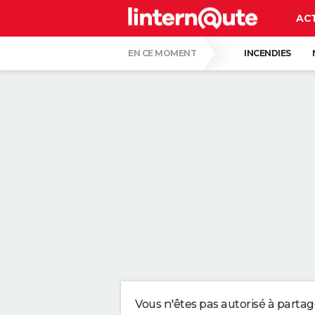
AC
EN CE MOMENT
INCENDIES
QUENTIN DUMONTIER
HANTAVIRUS 
CARTE DE L'ÉCLIPSE SOLAIRE DU 12 AOÛT
"APPLIQUER CE LIQUIDE VAISSELLE AIDE 
LES PSYCHOLOGUES SONT CLAIRS : LAISSE
TONY SILVESTRE, ÉDUCATEUR CANIN : "UN
CE CHEF ÉTOILÉ EST FORMEL : VOICI LES 
Vous n'êtes pas autorisé à parta