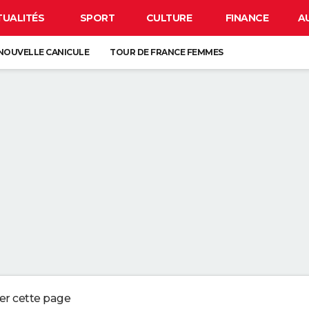
TUALITÉS
SPORT
CULTURE
FINANCE
A
NOUVELLE CANICULE
TOUR DE FRANCE FEMMES
EN FRANCE
BISON FUTÉ
LUNETTES POUR L'ÉCLIPSE
À DÉGRAISSER LA PAROI DE DOUCHE" : LA MEILLEURE SOLUTION SELON C
R LA VAISSELLE SALE S'ACCUMULER DANS L'ÉVIER N'EST PAS UN SIGNE 
 CHIEN QUI ÉTERNUE N'EST PAS MALADE, C'EST UN SIGNE POUR DIRE QU'
3 DÉTAILS À VÉRIFIER POUR CHOISIR UN BON MELON
ger cette page