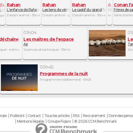
a lumière
quérants de la lumière
ctu Mangas
Rahan
Rahan
Rahan
Actu Mang
Conan l'
tu Mangas Juin - ITW Bioman
L'enfance de Rahan
Les liens de vérité
Le captif du grand fleuve
Interview de C
Frères de s
azine culturel - 10mn
Dessin animé - 30mn
Dessin animé - 25mn
Dessin animé - 30mn
Magazine cultu
Série d'ani
01h04
01
 déchaîne
Les maîtres de l'espace
Le
Air
Ter
nique - 44mn
Sciences et technique - 55mn
Sci
00h45
Programmes de la nuit
 meurtre
Programme indéterminé - 6h05
riale
Publicité
Contact
Tous les articles
RSS
Recrutement
Données perso
Mentions légales
Groupe Figaro
© 2026 CCM Benchmark