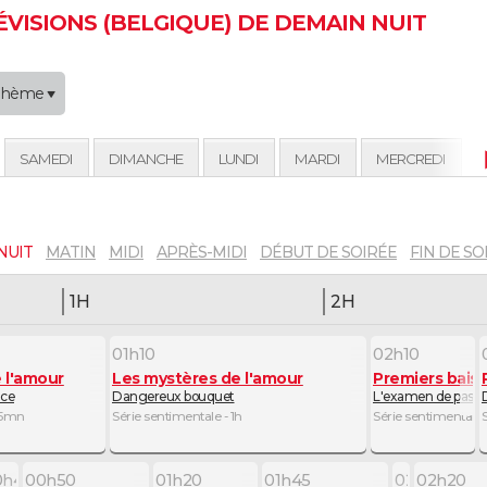
VISIONS (BELGIQUE) DE DEMAIN NUIT
Thème
SAMEDI
DIMANCHE
LUNDI
MARDI
MERCREDI
NUIT
MATIN
MIDI
APRÈS-MIDI
DÉBUT DE SOIRÉE
FIN DE SO
1H
2H
01h10
02h10
 l'amour
Les mystères de l'amour
Premiers baise
nce
Dangereux bouquet
L'examen de pass
 55mn
Série sentimentale - 1h
Série sentimentale
0h40
00h50
01h20
01h45
02h15
02h20