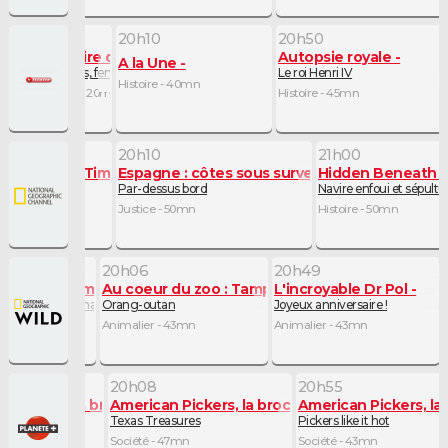
19h50
20h10
20h50
e
Itinéraire d'un crime
Autopsie royale
A la Une
Ruth Ellis, femme fatale
Le roi Henri IV
Histoire - 40mn
Histoire - 20mn
Histoire - 45mn
20h10
21h00
ace Against Time
Espagne : côtes sous surveillance
Hidden Beneath t
Par-dessus bord
Navire enfoui et sépultu
chnique - 50mn
Justice - 50mn
Histoire - 50mn
20h06
20h49
 du zoo : Tampa
Au coeur du zoo : Tampa
L'incroyable Dr Pol
t-elle si mêêê-chante ?
Orang-outan
Joyeux anniversaire !
 42mn
Animalier - 43mn
Animalier - 43mn
20h08
20h55
n Pickers, la brocante made in USA
American Pickers, la brocante made in USA
American Pickers, l
ux
k'em
Texas Treasures
Pickers like it hot
42mn
Société - 47mn
Société - 43mn