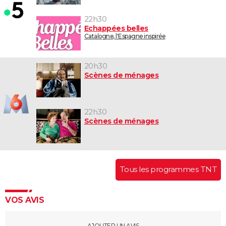
22h30
Echappées belles
Catalogne, l'Espagne inspirée
20h30
Scènes de ménages
22h30
Scènes de ménages
Tous les programmes TNT
VOS AVIS
AJOUTER UN AVIS