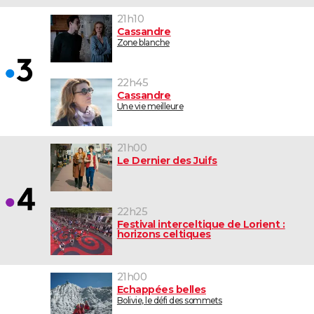
21h10
Cassandre
Zone blanche
22h45
Cassandre
Une vie meilleure
21h00
Le Dernier des Juifs
22h25
Festival interceltique de Lorient :
horizons celtiques
21h00
Echappées belles
Bolivie, le défi des sommets