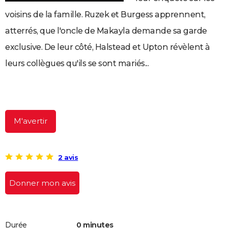
City break
Voyage de noces
Climat
Destinations
Voyage nature
Forum
+
PHOTO
voisins de la famille. Ruzek et Burgess apprennent,
atterrés, que l'oncle de Makayla demande sa garde
GUIDES D'ACHAT
exclusive. De leur côté, Halstead et Upton révèlent à
BONS PLANS
leurs collègues qu'ils se sont mariés...
CARTE DE VOEUX
Carte Bonne année
Carte Pâques
Carte de Noël
Carte Saint-Valentin
Carte d'anniversaire
DICTIONNAIRE
Biographies
Expressions
Dictionnaire
Citations
Proverbes
PROGRAMME TV
M'avertir
COPAINS D'AVANT
Se connecter
Collèges
Universités
Service militaire
S'inscrire
Lycées
Primaires
Entreprises
Avis de recherche
AVIS DE DÉCÈS
2 avis
FORUM
Donner mon avis
Lifestyle
Sport
Television
Cinema
Bricolage
Culture
Auto
Voyage
Durée
0 minutes