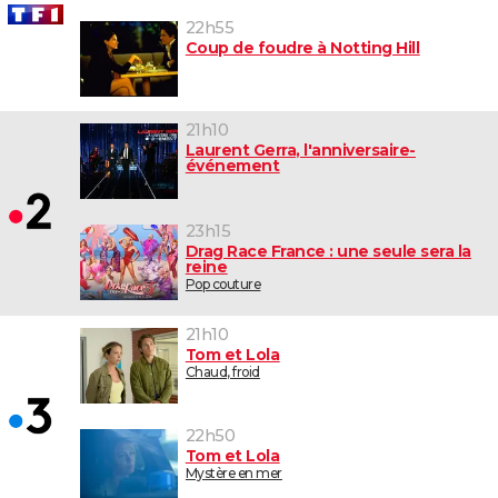
22h55
Coup de foudre à Notting Hill
21h10
Laurent Gerra, l'anniversaire-
événement
23h15
Drag Race France : une seule sera la
reine
Pop couture
21h10
Tom et Lola
Chaud, froid
22h50
Tom et Lola
Mystère en mer