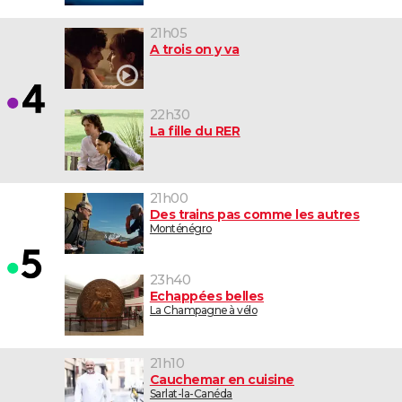
21h05
A trois on y va
22h30
La fille du RER
21h00
Des trains pas comme les autres
Monténégro
23h40
Echappées belles
La Champagne à vélo
21h10
Cauchemar en cuisine
Sarlat-la-Canéda