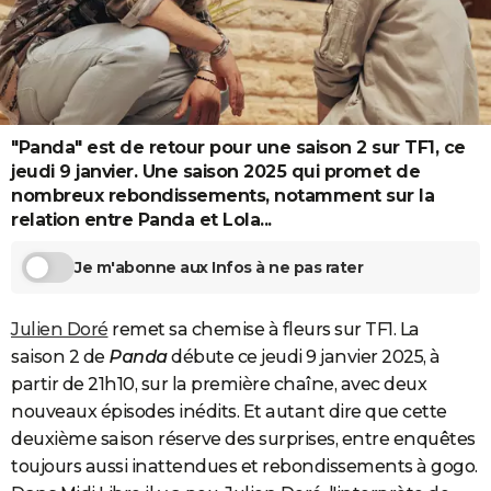
City break
Voyage de noces
Climat
Destinations
Voyage nature
Forum
+
PHOTO
GUIDES D'ACHAT
BONS PLANS
"Panda" est de retour pour une saison 2 sur TF1, ce
CARTE DE VOEUX
jeudi 9 janvier. Une saison 2025 qui promet de
nombreux rebondissements, notamment sur la
Carte Bonne année
Carte Pâques
Carte de Noël
Carte Saint-Valentin
Carte d'anniversaire
DICTIONNAIRE
relation entre Panda et Lola...
Biographies
Expressions
Dictionnaire
Citations
Proverbes
PROGRAMME TV
Je m'abonne aux Infos à ne pas rater
COPAINS D'AVANT
Julien Doré
remet sa chemise à fleurs sur TF1. La
Se connecter
Collèges
Universités
Service militaire
S'inscrire
Lycées
Primaires
Entreprises
Avis de recherche
AVIS DE DÉCÈS
saison 2 de
Panda
débute ce jeudi 9 janvier 2025, à
FORUM
partir de 21h10, sur la première chaîne, avec deux
nouveaux épisodes inédits. Et autant dire que cette
Lifestyle
Sport
Television
Cinema
Bricolage
Culture
Auto
Voyage
deuxième saison réserve des surprises, entre enquêtes
toujours aussi inattendues et rebondissements à gogo.