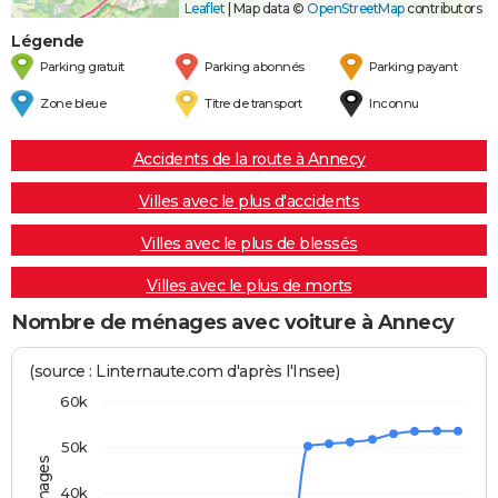
Leaflet
|
Map data ©
OpenStreetMap
contributors
Légende
Parking gratuit
Parking abonnés
Parking payant
Zone bleue
Titre de transport
Inconnu
Accidents de la route à Annecy
Villes avec le plus d'accidents
Villes avec le plus de blessés
Villes avec le plus de morts
Nombre de ménages avec voiture à Annecy
(source : Linternaute.com d'après l'Insee)
60k
50k
40k