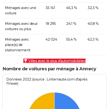
Ménages avec une
35 141
46,3 %
32,3 %
voiture
Ménages avec deux
18 295
24,1 %
40,8 %
voitures ou plus
Ménages avec
42 024
55,4 %
62,3 %
place(s) de
stationnement
Villes avec le plus d'automobilistes
Nombre de voitures par ménage à Annecy
Données 2022 (source : Linternaute.com d'après
l'Insee)