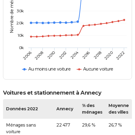
Nombre de ménages
30k
20k
10k
0k
2020
2014
2008
2018
2012
2006
2022
2016
2010
Au moins une voiture
Aucune voiture
Voitures et stationnement à Annecy
% des
Moyenne
Données 2022
Annecy
ménages
des villes
Ménages sans
22 477
29,6 %
26,7 %
voiture