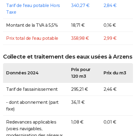
Tarif de l'eau potable Hors
340,27 €
2,84 €
Taxe
Montant de la TVA à 5,5%
18,71 €
0,16 €
Prix total de l'eau potable
358,98 €
2,99 €
Collecte et traitement des eaux usées à Arzens
Prix pour
Données 2024
Prix du m3
120 m3
Tarif de l'assainissement
295,21 €
2,46 €
- dont abonnement (part
36,11 €
fixe)
Redevances applicables
1,08 €
0,01 €
(voies navigables,
modernisation des réseaux,