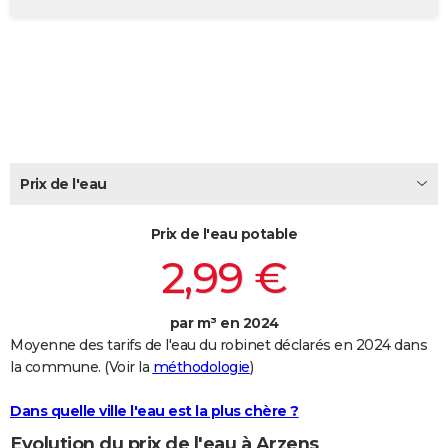
City break
Voyage de noces
Climat
Destinations
Voyage nature
Forum
+
PHOTO
GUIDES D'ACHAT
BONS PLANS
CARTE DE VOEUX
Carte Bonne année
Carte Pâques
Carte de Noël
Carte Saint-Valentin
Carte d'anniversaire
Prix de l'eau
DICTIONNAIRE
Biographies
Expressions
Dictionnaire
Citations
Proverbes
PROGRAMME TV
Prix de l'eau potable
2,99 €
COPAINS D'AVANT
Se connecter
Collèges
Universités
Service militaire
S'inscrire
Lycées
Primaires
Entreprises
Avis de recherche
AVIS DE DÉCÈS
par m³ en 2024
Moyenne des tarifs de l'eau du robinet déclarés en 2024 dans
FORUM
la commune. (Voir la
méthodologie
)
Lifestyle
Sport
Television
Cinema
Bricolage
Culture
Auto
Voyage
Dans quelle ville l'eau est la plus chère ?
Evolution du prix de l'eau à Arzens