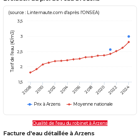
(source : Linternaute.com d'après l'ONSEA)
3,5
Tarif de l'eau (€/m3)
3
2,5
2
1,5
2016
2014
2024
2012
2022
2010
2020
2008
2018
Prix à Arzens
Moyenne nationale
Qualité de l'eau du robinet à Arzens
Facture d'eau détaillée à Arzens