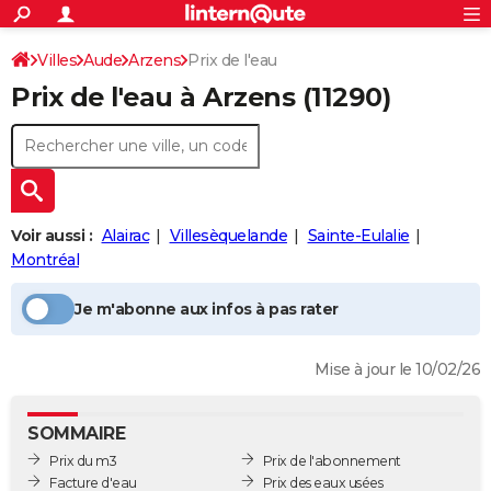
ACTUALITÉS
Connexion
S'inscrire
Villes
Aude
Arzens
Prix de l'eau
Rechercher
Société
Education
Villes
Politique
Faits Divers
Monde
+
SPORT
Prix de l'eau à
Arzens
(11290)
Football
Cyclisme
Forum
Coupe du monde 2026
Tennis
Rugby
CULTURE
TNT
Cinéma
Musique
Programme TV
Streaming
Sorties cinéma
+
FINANCE
Impôts
Immobilier
Banque
Crédit
Retraite
Epargne
Risques naturels par ville
Assurance
AUTO
Voir aussi :
Alairac
Villesèquelande
Sainte-Eulalie
Réserver un essai
Berlines
Forum auto
Essais
Citadines
SUV
+
HIGH-TECH
Montréal
Meilleur smartphone
Ordinateurs
Guide high-tech
Mobiles
Internet
Jeux vidéo
+
BRICOLAGE
Je m'abonne aux infos à pas rater
Aménagement intérieur
Cuisine
Jardinage
+
Forum
Extérieur
Salle de bains
Rangement
WEEK-END
Mise à jour le 10/02/26
Escapades
Expositions
Week-end nature
Guides de France
Patrimoine
Musées
+
LIFESTYLE
Bien-être
Mode
+
Art de vivre
Loisirs
Modes de vie
SANTE
SOMMAIRE
Prix du m3
Prix de l'abonnement
Guide de la santé
Médicaments
+
Alimentation
Maladies
Sommeil
VOYAGE
Facture d'eau
Prix des eaux usées