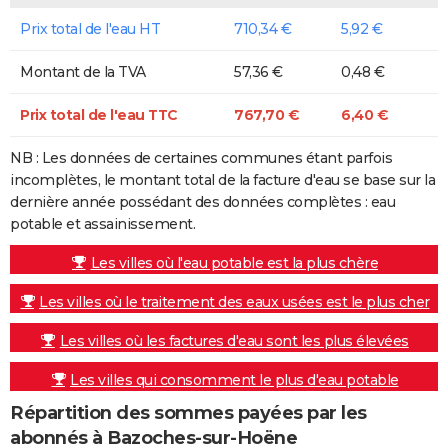
Prix total de l'eau HT
710,34 €
5,92 €
Montant de la TVA
57,36 €
0,48 €
Prix total de l'eau TTC
767,70 €
6,40 €
NB : Les données de certaines communes étant parfois
incomplètes, le montant total de la facture d'eau se base sur la
dernière année possédant des données complètes : eau
potable et assainissement.
Les villes où l'eau potable est la plus chère
Les villes où le traitement des eaux usées est le plus cher
Les villes où les factures d'eau sont les plus élevées
Les villes qui consomment le plus d'eau potable
Répartition des sommes payées par les
abonnés à Bazoches-sur-Hoëne