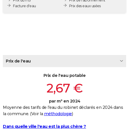
Prix du m3
Prix de l'abonnement
City break
Voyage de noces
Climat
Destinations
Voyage nature
Forum
+
Facture d'eau
Prix des eaux usées
PHOTO
GUIDES D'ACHAT
BONS PLANS
CARTE DE VOEUX
Carte Bonne année
Carte Pâques
Carte de Noël
Carte Saint-Valentin
Carte d'anniversaire
DICTIONNAIRE
Prix de l'eau
Biographies
Expressions
Dictionnaire
Citations
Proverbes
PROGRAMME TV
Prix de l'eau potable
COPAINS D'AVANT
2,67 €
Se connecter
Collèges
Universités
Service militaire
S'inscrire
Lycées
Primaires
Entreprises
Avis de recherche
AVIS DE DÉCÈS
FORUM
par m³ en 2024
Moyenne des tarifs de l'eau du robinet déclarés en 2024 dans
Lifestyle
Sport
Television
Cinema
Bricolage
Culture
Auto
Voyage
la commune. (Voir la
méthodologie
)
Dans quelle ville l'eau est la plus chère ?