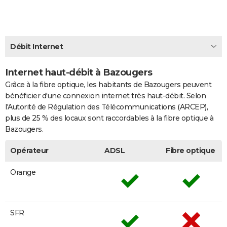
City break
Voyage de noces
Climat
Destinations
Voyage nature
Forum
+
PHOTO
GUIDES D'ACHAT
Débit Internet
BONS PLANS
Internet haut-débit à Bazougers
CARTE DE VOEUX
Grâce à la fibre optique, les habitants de Bazougers peuvent
Carte Bonne année
Carte Pâques
Carte de Noël
Carte Saint-Valentin
Carte d'anniversaire
DICTIONNAIRE
bénéficier d'une connexion internet très haut-débit. Selon
l'Autorité de Régulation des Télécommunications (ARCEP),
Biographies
Expressions
Dictionnaire
Citations
Proverbes
PROGRAMME TV
plus de 25 % des locaux sont raccordables à la fibre optique à
Bazougers.
COPAINS D'AVANT
Opérateur
ADSL
Fibre optique
Se connecter
Collèges
Universités
Service militaire
S'inscrire
Lycées
Primaires
Entreprises
Avis de recherche
AVIS DE DÉCÈS
Orange
FORUM
Lifestyle
Sport
Television
Cinema
Bricolage
Culture
Auto
Voyage
SFR