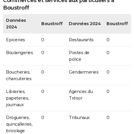
Commerces et services aux particuliers à
Boustroff
Données
Boustroff
Données 2024
Boustroff
2024
Epiceries
0
Restaurants
0
Boulangeries
0
Postes de
0
police
Boucheries,
0
Gendarmeries
0
charcuteries
Librairies,
0
Agences du
0
papeteries,
Trésor
journaux
Drogueries,
0
Tribunaux
0
quincalleries,
bricolage