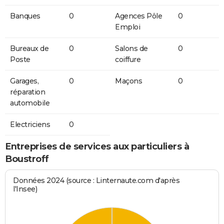
Banques
0
Agences Pôle
0
Emploi
Bureaux de
0
Salons de
0
Poste
coiffure
Garages,
0
Maçons
0
réparation
automobile
Electriciens
0
Entreprises de services aux particuliers à
Boustroff
Données 2024 (source : Linternaute.com d'après
l'Insee)