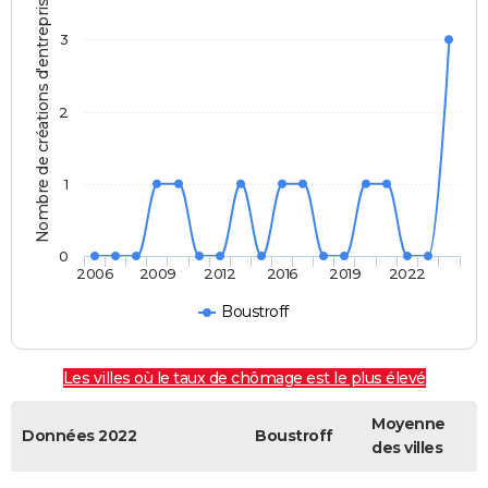
Nombre de créations d'entreprises
3
2
1
0
2006
2009
2012
2016
2019
2022
Boustroff
Les villes où le taux de chômage est le plus élevé
Moyenne
Données 2022
Boustroff
des villes