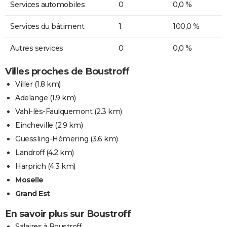
Services automobiles
0
0,0 %
Services du bâtiment
1
100,0 %
Autres services
0
0,0 %
Villes proches de Boustroff
Viller
(1.8 km)
Adelange
(1.9 km)
Vahl-lès-Faulquemont
(2.3 km)
Eincheville
(2.9 km)
Guessling-Hémering
(3.6 km)
Landroff
(4.2 km)
Harprich
(4.3 km)
Moselle
Grand Est
En savoir plus sur Boustroff
Salaires à Boustroff