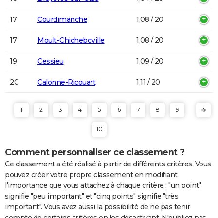
17
Courdimanche
1,08 / 20
17
Moult-Chicheboville
1,08 / 20
19
Cessieu
1,09 / 20
20
Calonne-Ricouart
1,11 / 20
1
2
3
4
5
6
7
8
9
10
Comment personnaliser ce classement ?
Ce classement a été réalisé à partir de différents critères. Vous
pouvez créer votre propre classement en modifiant
l'importance que vous attachez à chaque critère : "un point"
signifie "peu important" et "cinq points" signifie "très
important". Vous avez aussi la possibilité de ne pas tenir
compte de certains critères en les désactivant. N'oubliez pas