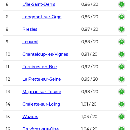
6
L'Île-Saint-Denis
0,86 / 20
6
Longpont-sur-Orge
0,86 / 20
8
Presles
0,87 / 20
9
Louvroil
0,88 / 20
10
Chanteloup-les-Vignes
0,91 / 20
11
Ferrières-en-Brie
0,92 / 20
12
La Frette-sur-Seine
0,95 / 20
13
Magnac-sur-Touvre
0,98 / 20
14
Châlette-sur-Loing
1,01 / 20
15
Waziers
1,03 / 20
16
Bruyères-sur-Oise
1,04 / 20