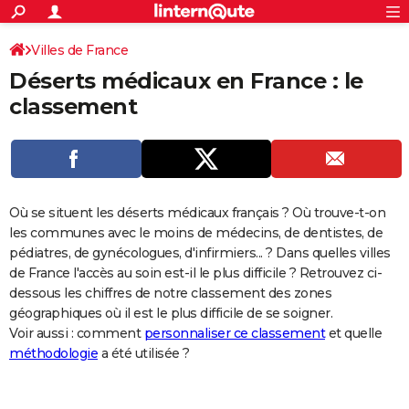
ACTUALITÉS
Connexion
S'inscrire
Villes de France
Rechercher
Société
Education
Villes
Politique
Faits Divers
Monde
+
SPORT
Déserts médicaux en France : le
Football
Cyclisme
Forum
Coupe du monde 2026
Tennis
Rugby
CULTURE
classement
TNT
Cinéma
Musique
Programme TV
Streaming
Sorties cinéma
+
FINANCE
Impôts
Immobilier
Banque
Crédit
Retraite
Epargne
Risques naturels par ville
Assurance
AUTO
Réserver un essai
Berlines
Forum auto
Essais
Citadines
SUV
+
HIGH-TECH
Où se situent les déserts médicaux français ? Où trouve-t-on
les communes avec le moins de médecins, de dentistes, de
Meilleur smartphone
Ordinateurs
Guide high-tech
Mobiles
Internet
Jeux vidéo
+
BRICOLAGE
pédiatres, de gynécologues, d'infirmiers... ? Dans quelles villes
de France l'accès au soin est-il le plus difficile ? Retrouvez ci-
Aménagement intérieur
Cuisine
Jardinage
+
Forum
Extérieur
Salle de bains
Rangement
WEEK-END
dessous les chiffres de notre classement des zones
géographiques où il est le plus difficile de se soigner.
Escapades
Expositions
Week-end nature
Guides de France
Patrimoine
Musées
+
LIFESTYLE
Voir aussi : comment
personnaliser ce classement
et quelle
Bien-être
Mode
+
méthodologie
Art de vivre
Loisirs
Modes de vie
a été utilisée ?
SANTE
Guide de la santé
Médicaments
+
Alimentation
Maladies
Sommeil
VOYAGE