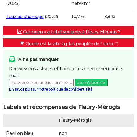
(2023)
hab/km²
Taux de chômage
(2022)
10,7 %
8,8 %
Combien y a-t-il d'habitants à Fleury-Mérogis ?
Quelle est la ville la plus peuplée de France ?
A ne pas manquer
Recevez nos astuces et bons plans directement par e-
mail.
Je m'abonne
En savoir plus sur notre politique de confidentialité
Labels et récompenses de Fleury-Mérogis
Fleury-Mérogis
Pavillon bleu
non