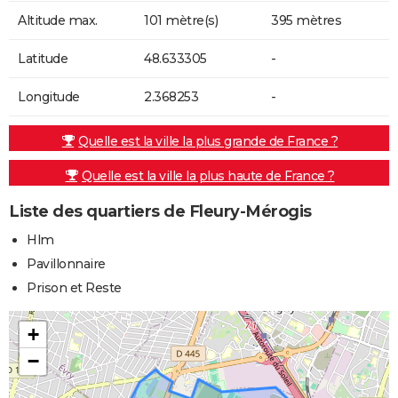
Altitude max.
101 mètre(s)
395 mètres
Latitude
48.633305
-
Longitude
2.368253
-
Quelle est la ville la plus grande de France ?
Quelle est la ville la plus haute de France ?
Liste des quartiers de Fleury-Mérogis
Hlm
Pavillonnaire
Prison et Reste
+
−