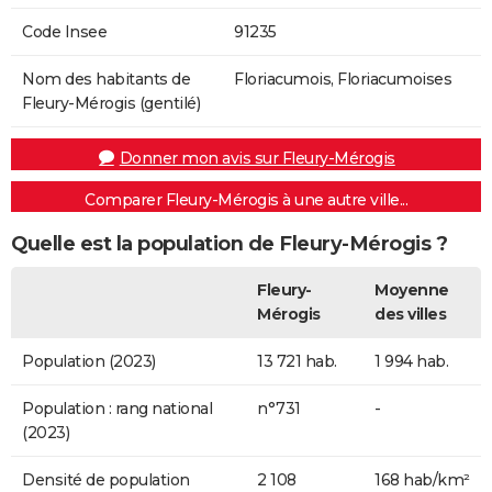
Code Insee
91235
Nom des habitants de
Floriacumois, Floriacumoises
Fleury-Mérogis (gentilé)
Donner mon avis sur Fleury-Mérogis
Comparer Fleury-Mérogis à une autre ville...
Quelle est la population de Fleury-Mérogis ?
Fleury-
Moyenne
Mérogis
des villes
Population (2023)
13 721 hab.
1 994 hab.
Population : rang national
n°731
-
(2023)
Densité de population
2 108
168 hab/km²