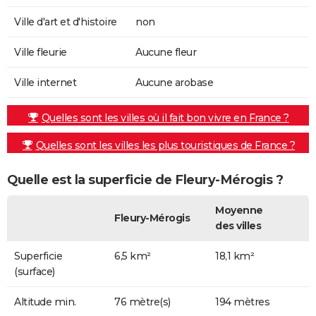
Ville d'art et d'histoire
non
Ville fleurie
Aucune fleur
Ville internet
Aucune arobase
Quelles sont les villes où il fait bon vivre en France ?
Quelles sont les villes les plus touristiques de France ?
Quelle est la superficie de Fleury-Mérogis ?
Moyenne
Fleury-Mérogis
des villes
Superficie
6,5 km²
18,1 km²
(surface)
Altitude min.
76 mètre(s)
194 mètres