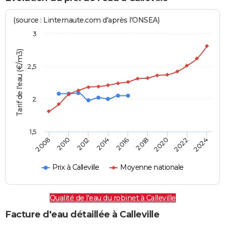
(source : Linternaute.com d'après l'ONSEA)
3
Tarif de l'eau (€/m3)
2,5
2
1,5
2016
2014
2024
2012
2022
2010
2020
2008
2018
Prix à Calleville
Moyenne nationale
Qualité de l'eau du robinet à Calleville
Facture d'eau détaillée à Calleville