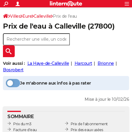
ACTUALITÉS
Connexion
S'inscrire
Villes
Eure
Calleville
Prix de l'eau
Rechercher
Société
Education
Villes
Politique
Faits Divers
Monde
+
SPORT
Prix de l'eau à
Calleville
(27800)
Football
Cyclisme
Forum
Coupe du monde 2026
Tennis
Rugby
CULTURE
TNT
Cinéma
Musique
Programme TV
Streaming
Sorties cinéma
+
FINANCE
Impôts
Immobilier
Banque
Crédit
Retraite
Epargne
Risques naturels par ville
Assurance
AUTO
Voir aussi :
La Haye-de-Calleville
Harcourt
Brionne
Réserver un essai
Berlines
Forum auto
Essais
Citadines
SUV
+
HIGH-TECH
Bosrobert
Meilleur smartphone
Ordinateurs
Guide high-tech
Mobiles
Internet
Jeux vidéo
+
BRICOLAGE
Je m'abonne aux infos à pas rater
Aménagement intérieur
Cuisine
Jardinage
+
Forum
Extérieur
Salle de bains
Rangement
WEEK-END
Mise à jour le 10/02/26
Escapades
Expositions
Week-end nature
Guides de France
Patrimoine
Musées
+
LIFESTYLE
Bien-être
Mode
+
Art de vivre
Loisirs
Modes de vie
SANTE
SOMMAIRE
Prix du m3
Prix de l'abonnement
Guide de la santé
Médicaments
+
Alimentation
Maladies
Sommeil
VOYAGE
Facture d'eau
Prix des eaux usées