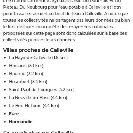
une même commune : Syndicat D'eau Du Roumois Et Du
Plateau Du Neubourg pour l'eau potable à Calleville et Ibtn
pour l'assainissement collectif de l'eau à Calleville. A noter que
toutes les collectivités ne partagent pas leurs données ou bien
le font de façon incomplète : les moyennes nationales
proposées sur cette page sont donc calculées sur la base des
collectivités publiant leurs données.
Villes proches de Calleville
La Haye-de-Calleville
(1.6 km)
Harcourt
(3.1 km)
Brionne
(3.2 km)
Bosrobert
(3.4 km)
Saint-Paul-de-Fourques
(4.2 km)
La Neuville-du-Bosc
(4.4 km)
Le Bec-Hellouin
(4.4 km)
Eure
Normandie