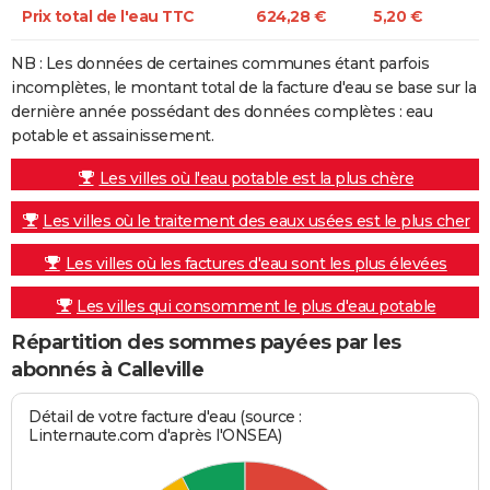
Prix total de l'eau TTC
624,28 €
5,20 €
NB : Les données de certaines communes étant parfois
incomplètes, le montant total de la facture d'eau se base sur la
dernière année possédant des données complètes : eau
potable et assainissement.
Les villes où l'eau potable est la plus chère
Les villes où le traitement des eaux usées est le plus cher
Les villes où les factures d'eau sont les plus élevées
Les villes qui consomment le plus d'eau potable
Répartition des sommes payées par les
abonnés à Calleville
Détail de votre facture d'eau (source :
Linternaute.com d'après l'ONSEA)