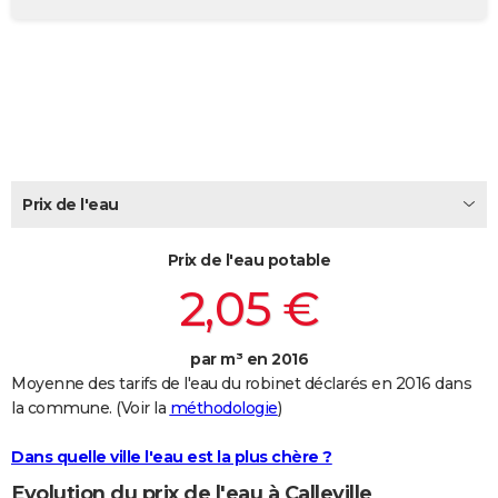
City break
Voyage de noces
Climat
Destinations
Voyage nature
Forum
+
PHOTO
GUIDES D'ACHAT
BONS PLANS
CARTE DE VOEUX
Carte Bonne année
Carte Pâques
Carte de Noël
Carte Saint-Valentin
Carte d'anniversaire
Prix de l'eau
DICTIONNAIRE
Biographies
Expressions
Dictionnaire
Citations
Proverbes
PROGRAMME TV
Prix de l'eau potable
2,05 €
COPAINS D'AVANT
Se connecter
Collèges
Universités
Service militaire
S'inscrire
Lycées
Primaires
Entreprises
Avis de recherche
AVIS DE DÉCÈS
par m³ en 2016
Moyenne des tarifs de l'eau du robinet déclarés en 2016 dans
FORUM
la commune. (Voir la
méthodologie
)
Lifestyle
Sport
Television
Cinema
Bricolage
Culture
Auto
Voyage
Dans quelle ville l'eau est la plus chère ?
Evolution du prix de l'eau à Calleville