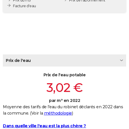
Prix du m3
Prix de l'abonnement
City break
Voyage de noces
Climat
Destinations
Voyage nature
Forum
+
Facture d'eau
PHOTO
GUIDES D'ACHAT
BONS PLANS
CARTE DE VOEUX
Carte Bonne année
Carte Pâques
Carte de Noël
Carte Saint-Valentin
Carte d'anniversaire
DICTIONNAIRE
Prix de l'eau
Biographies
Expressions
Dictionnaire
Citations
Proverbes
PROGRAMME TV
Prix de l'eau potable
COPAINS D'AVANT
3,02 €
Se connecter
Collèges
Universités
Service militaire
S'inscrire
Lycées
Primaires
Entreprises
Avis de recherche
AVIS DE DÉCÈS
par m³ en 2022
FORUM
Moyenne des tarifs de l'eau du robinet déclarés en 2022 dans
Lifestyle
Sport
Television
Cinema
Bricolage
Culture
Auto
Voyage
la commune. (Voir la
méthodologie
)
Dans quelle ville l'eau est la plus chère ?