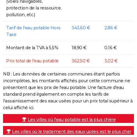
(voies navigables,
protection de la ressource,
pollution, etc.)
Tarif de l'eau potable Hors
343,60 €
2,86 €
Taxe
Montant de la TVA à 5,5%
18,90 €
0,16 €
Prix total de l'eau potable
362,50 €
3,02 €
NB : Les données de certaines communes étant parfois
incomplètes, les montants affichés pour cette commune ne
présentent que les prix de l'eau potable. Une facture d'eau
standard prend également en compte les tarifs de
l'assainissement des eaux usées pour un prix total supérieur à
celui affiché ici.
Les villes où l'eau potable est la plus chère
Les villes où le traitement des eaux usées est le plus cher