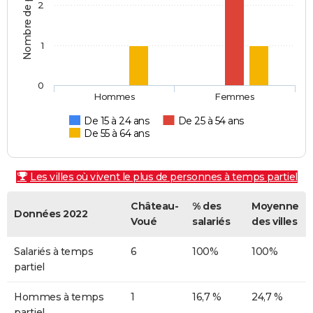
Nombre de personnes
2
1
0
Hommes
Femmes
De 15 à 24 ans
De 25 à 54 ans
De 55 à 64 ans
Les villes où vivent le plus de personnes à temps partiel
Château-
% des
Moyenne
Données 2022
Voué
salariés
des villes
Salariés à temps
6
100%
100%
partiel
Hommes à temps
1
16,7 %
24,7 %
partiel