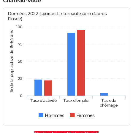
Château-Voué
Données 2022 (source : Linternaute.com d'après
l'Insee)
100
% de la pop. active de 15-64 ans
75
50
25
0
Taux d'activité
Taux d'emploi
Taux de
chômage
Hommes
Femmes