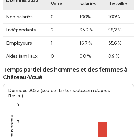
Données 2022
Voué
salariés
des villes
Non-salariés
6
100%
100%
Indépendants
2
33,3 %
58,2 %
Employeurs
1
16,7 %
35,6 %
Aides familiaux
0
0,0 %
0,9 %
Temps partiel des hommes et des femmes à
Château-Voué
Données 2022 (source : Linternaute.com d'après
l'Insee)
4
3