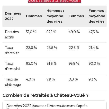
Quels salaires à Château-Voué ?
Hommes :
Femmes :
Données
Hommes
moyenne
Femmes
moyenne
2022
des villes
des villes
Part des
51,0 %
52,1 %
49,0 %
47,5 %
actifs
Taux
23,6 %
23,5 %
22,6 %
21,4 %
d'activité
Taux
92,0 %
91,6 %
95,8 %
90,0 %
d'emploi
Taux de
4,0 %
7,9 %
0,0 %
9,3 %
chômage
Combien de retraités à Château-Voué ?
Données 2022 (source : Linternaute.com d'après