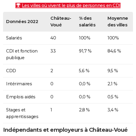
Les villes où vivent le plus de personnes en CDI
Château-
% des
Moyenne
Données 2022
Voué
salariés
des villes
Salariés
40
100%
100%
CDI et fonction
33
91,7 %
84,6 %
publique
CDD
2
5,6 %
9,5 %
Intérimaires
0
0,0 %
2,1 %
Emplois aidés
0
0,0 %
0,5 %
Stages et
1
2,8 %
3,4 %
apprentissages
Indépendants et employeurs à Château-Voué