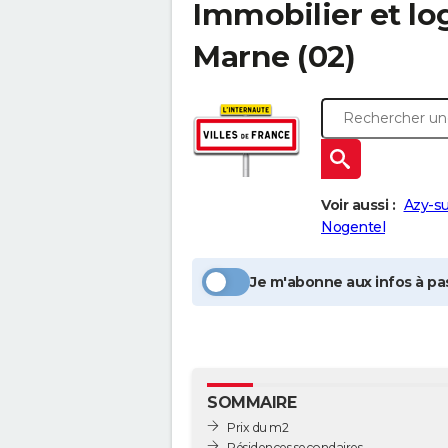
Immobilier et l
Marne
(02)
Voir aussi :
Azy-s
Nogentel
Je m'abonne aux infos à pas
SOMMAIRE
Prix du m2
Résidences secondaires