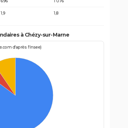
696
1 076
1,9
1,8
ndaires à Chézy-sur-Marne
.com d'après l'Insee)