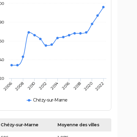
00
80
60
40
20
2014
2012
2010
2008
2006
2022
2020
2018
2016
Chézy-sur-Marne
Chézy-sur-Marne
Moyenne des villes