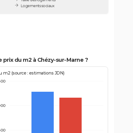
Logements sociaux
e prix du m2 à Chézy-sur-Marne ?
au m2 (source : estimations JDN)
500
000
500