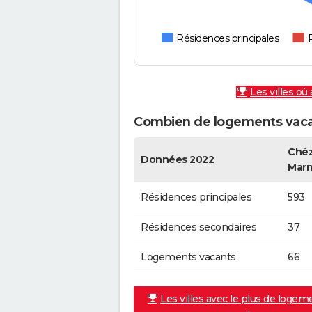
Résidences principales
Les villes où
Combien de logements vaca
Chéz
Données 2022
Mar
Résidences principales
593
Résidences secondaires
37
Logements vacants
66
Les villes avec le plus de logem