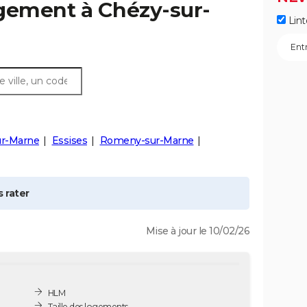
ogement à
Chézy-sur-
Lint
ur-Marne
Essises
Romeny-sur-Marne
 rater
Mise à jour le 10/02/26
HLM
Taille des logements