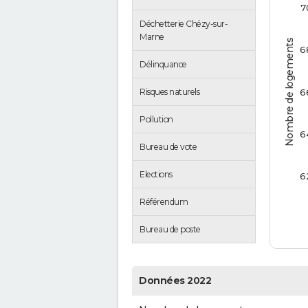
7
Déchetterie Chézy-sur-
Marne
Nombre de logements
6
Délinquance
6
Risques naturels
Pollution
6
Bureau de vote
Elections
6
Référendum
Bureau de poste
Données 2022