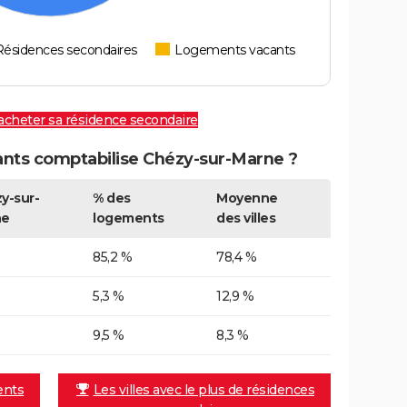
Résidences secondaires
Logements vacants
 acheter sa résidence secondaire
nts comptabilise Chézy-sur-Marne ?
y-sur-
% des
Moyenne
ne
logements
des villes
85,2 %
78,4 %
5,3 %
12,9 %
9,5 %
8,3 %
ents
Les villes avec le plus de résidences