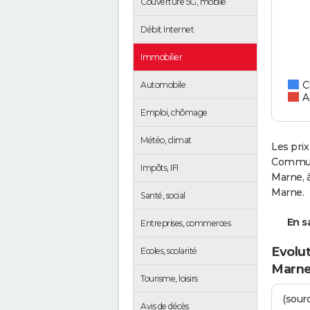
Couverture 5G, mobile
Débit Internet
Immobilier
C
Automobile
A
Emploi, chômage
Météo, climat
Les prix
Communa
Impôts, IFI
Marne, 
Marne.
Santé, social
En sa
Entreprises, commerces
Evolut
Ecoles, scolarité
Marn
Tourisme, loisirs
(sourc
Avis de décès