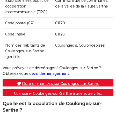
Etablissement public de
Communauté de communes
coopération
de la Vallée de la Haute Sarthe
intercommunale (EPCI)
Code postal (CP)
61170
Code Insee
61126
Nom des habitants de
Coulongeois, Coulongeoises
Coulonges-sur-Sarthe
(gentilé)
Vous prévoyez de déménager à Coulonges-sur-Sarthe ?
Obtenez votre
devis déménagement
.
Donner mon avis sur Coulonges-sur-Sarthe
Comparer Coulonges-sur-Sarthe à une autre ville...
Quelle est la population de Coulonges-sur-
Sarthe ?