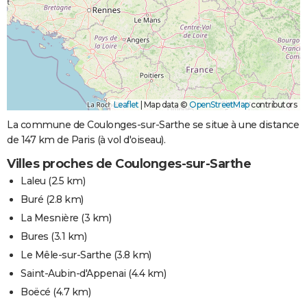
Leaflet
|
Map data ©
OpenStreetMap
contributors
La commune de Coulonges-sur-Sarthe se situe à une distance
de 147 km de Paris (à vol d'oiseau).
Villes proches de Coulonges-sur-Sarthe
Laleu
(2.5 km)
Buré
(2.8 km)
La Mesnière
(3 km)
Bures
(3.1 km)
Le Mêle-sur-Sarthe
(3.8 km)
Saint-Aubin-d'Appenai
(4.4 km)
Boëcé
(4.7 km)