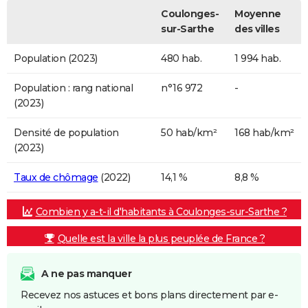
Coulonges-
Moyenne
sur-Sarthe
des villes
Population (2023)
480 hab.
1 994 hab.
Population : rang national
n°16 972
-
(2023)
Densité de population
50 hab/km²
168 hab/km²
(2023)
Taux de chômage
(2022)
14,1 %
8,8 %
Combien y a-t-il d'habitants à Coulonges-sur-Sarthe ?
Quelle est la ville la plus peuplée de France ?
A ne pas manquer
Recevez nos astuces et bons plans directement par e-