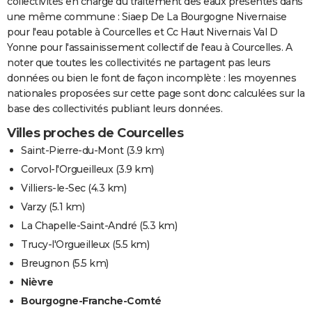
collectivités en charge du traitement des eaux présentes dans
une même commune : Siaep De La Bourgogne Nivernaise
pour l'eau potable à Courcelles et Cc Haut Nivernais Val D
Yonne pour l'assainissement collectif de l'eau à Courcelles. A
noter que toutes les collectivités ne partagent pas leurs
données ou bien le font de façon incomplète : les moyennes
nationales proposées sur cette page sont donc calculées sur la
base des collectivités publiant leurs données.
Villes proches de Courcelles
Saint-Pierre-du-Mont
(3.9 km)
Corvol-l'Orgueilleux
(3.9 km)
Villiers-le-Sec
(4.3 km)
Varzy
(5.1 km)
La Chapelle-Saint-André
(5.3 km)
Trucy-l'Orgueilleux
(5.5 km)
Breugnon
(5.5 km)
Nièvre
Bourgogne-Franche-Comté