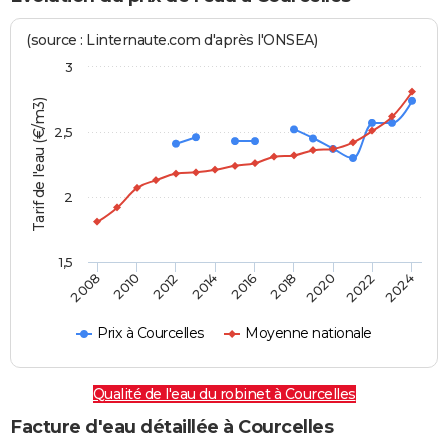
(source : Linternaute.com d'après l'ONSEA)
3
Tarif de l'eau (€/m3)
2,5
2
1,5
2016
2014
2024
2012
2022
2010
2020
2008
2018
Prix à Courcelles
Moyenne nationale
Qualité de l'eau du robinet à Courcelles
Facture d'eau détaillée à Courcelles