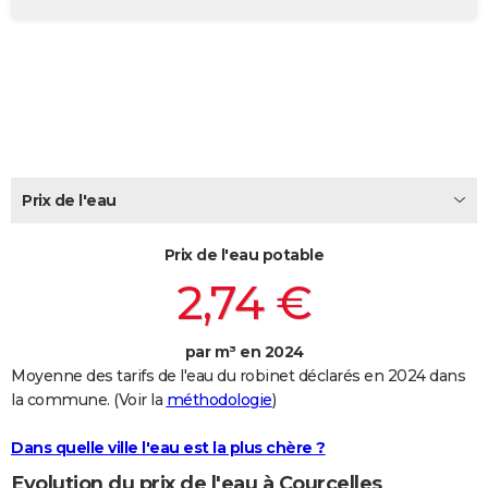
City break
Voyage de noces
Climat
Destinations
Voyage nature
Forum
+
PHOTO
GUIDES D'ACHAT
BONS PLANS
CARTE DE VOEUX
Carte Bonne année
Carte Pâques
Carte de Noël
Carte Saint-Valentin
Carte d'anniversaire
Prix de l'eau
DICTIONNAIRE
Biographies
Expressions
Dictionnaire
Citations
Proverbes
PROGRAMME TV
Prix de l'eau potable
2,74 €
COPAINS D'AVANT
Se connecter
Collèges
Universités
Service militaire
S'inscrire
Lycées
Primaires
Entreprises
Avis de recherche
AVIS DE DÉCÈS
par m³ en 2024
Moyenne des tarifs de l'eau du robinet déclarés en 2024 dans
FORUM
la commune. (Voir la
méthodologie
)
Lifestyle
Sport
Television
Cinema
Bricolage
Culture
Auto
Voyage
Dans quelle ville l'eau est la plus chère ?
Evolution du prix de l'eau à Courcelles