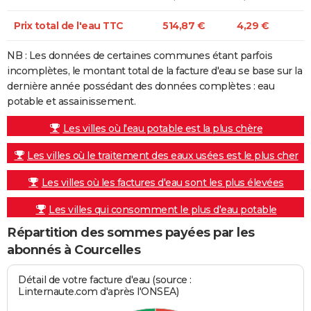
Prix total de l'eau TTC
514,87 €
4,29 €
NB : Les données de certaines communes étant parfois
incomplètes, le montant total de la facture d'eau se base sur la
dernière année possédant des données complètes : eau
potable et assainissement.
Les villes où l'eau potable est la plus chère
Les villes où le traitement des eaux usées est le plus cher
Les villes où les factures d'eau sont les plus élevées
Les villes qui consomment le plus d'eau potable
Répartition des sommes payées par les
abonnés à Courcelles
Détail de votre facture d'eau (source :
Linternaute.com d'après l'ONSEA)