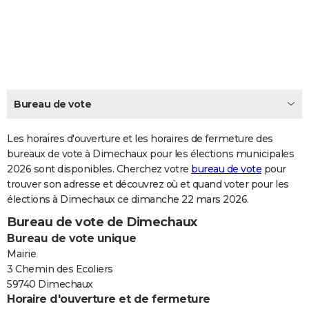
City break
Voyage de noces
Climat
Destinations
Voyage nature
Forum
+
PHOTO
GUIDES D'ACHAT
BONS PLANS
CARTE DE VOEUX
Bureau de vote
Carte Bonne année
Carte Pâques
Carte de Noël
Carte Saint-Valentin
Carte d'anniversaire
DICTIONNAIRE
Les horaires d'ouverture et les horaires de fermeture des
Biographies
Expressions
bureaux de vote à Dimechaux pour les élections municipales
Dictionnaire
Citations
Proverbes
PROGRAMME TV
2026 sont disponibles. Cherchez votre
bureau de vote
pour
trouver son adresse et découvrez où et quand voter pour les
COPAINS D'AVANT
élections à Dimechaux ce dimanche 22 mars 2026.
Se connecter
Collèges
Universités
Service militaire
S'inscrire
Lycées
Primaires
Entreprises
Avis de recherche
AVIS DE DÉCÈS
Bureau de vote de Dimechaux
Bureau de vote unique
FORUM
Mairie
Lifestyle
Sport
Television
Cinema
Bricolage
Culture
Auto
Voyage
3 Chemin des Ecoliers
59740 Dimechaux
Horaire d'ouverture et de fermeture