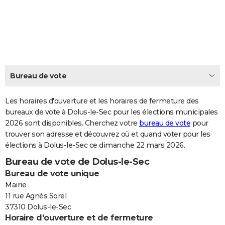
City break
Voyage de noces
Climat
Destinations
Voyage nature
Forum
+
PHOTO
GUIDES D'ACHAT
BONS PLANS
CARTE DE VOEUX
Bureau de vote
Carte Bonne année
Carte Pâques
Carte de Noël
Carte Saint-Valentin
Carte d'anniversaire
DICTIONNAIRE
Les horaires d'ouverture et les horaires de fermeture des
Biographies
Expressions
bureaux de vote à Dolus-le-Sec pour les élections municipales
Dictionnaire
Citations
Proverbes
PROGRAMME TV
2026 sont disponibles. Cherchez votre
bureau de vote
pour
trouver son adresse et découvrez où et quand voter pour les
COPAINS D'AVANT
élections à Dolus-le-Sec ce dimanche 22 mars 2026.
Se connecter
Collèges
Universités
Service militaire
S'inscrire
Lycées
Primaires
Entreprises
Avis de recherche
AVIS DE DÉCÈS
Bureau de vote de Dolus-le-Sec
Bureau de vote unique
FORUM
Mairie
Lifestyle
Sport
Television
Cinema
Bricolage
Culture
Auto
Voyage
11 rue Agnès Sorel
37310 Dolus-le-Sec
Horaire d'ouverture et de fermeture