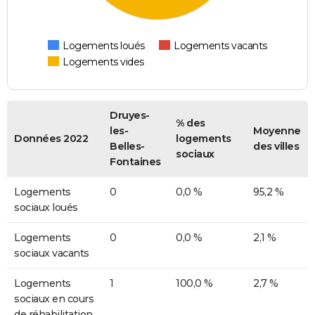
Logements loués
Logements vacants
Logements vides
Druyes-
% des
les-
Moyenne
Données 2022
logements
Belles-
des villes
sociaux
Fontaines
Logements
0
0,0 %
95,2 %
sociaux loués
Logements
0
0,0 %
2,1 %
sociaux vacants
Logements
1
100,0 %
2,7 %
sociaux en cours
de réhabilitation