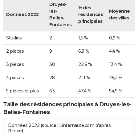
Druyes-
% des
les-
Moyenne
Données 2022
résidences
Belles-
des villes
principales
Fontaines
Studios
2
1,5 %
0,9 %
2 pièces
9
6,8 %
4,4 %
3 pièces
30
22,6 %
13,4 %
4 pièces
28
21,1 %
25,2 %
5 pièces et plus
63
47,4 %
54,9 %
Taille des résidences principales à Druyes-les-
Belles-Fontaines
Données 2022 (source : Linternaute.com d'après
l'Insee)