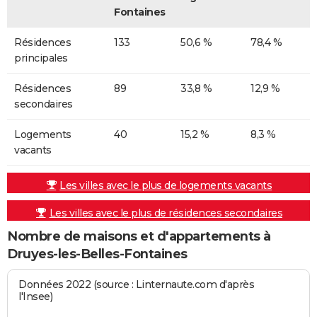
Fontaines
Résidences
133
50,6 %
78,4 %
principales
Résidences
89
33,8 %
12,9 %
secondaires
Logements
40
15,2 %
8,3 %
vacants
Les villes avec le plus de logements vacants
Les villes avec le plus de résidences secondaires
Nombre de maisons et d'appartements à
Druyes-les-Belles-Fontaines
Données 2022 (source : Linternaute.com d'après
l'Insee)