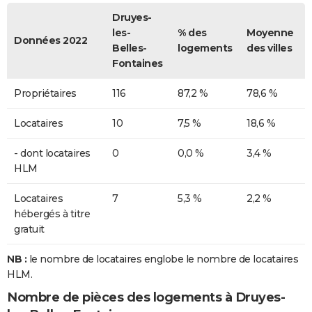
Druyes-
les-
% des
Moyenne
Données 2022
Belles-
logements
des villes
Fontaines
Propriétaires
116
87,2 %
78,6 %
Locataires
10
7,5 %
18,6 %
- dont locataires
0
0,0 %
3,4 %
HLM
Locataires
7
5,3 %
2,2 %
hébergés à titre
gratuit
NB :
le nombre de locataires englobe le nombre de locataires
HLM.
Nombre de pièces des logements à Druyes-