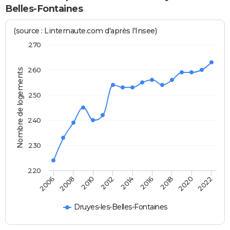
Belles-Fontaines
(source : Linternaute.com d'après l'Insee)
270
260
Nombre de logements
250
240
230
220
2014
2016
2018
2020
2022
2006
2008
2010
2012
Druyes-les-Belles-Fontaines