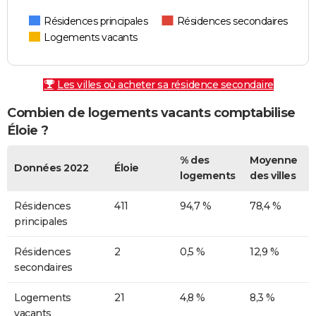
Résidences principales
Résidences secondaires
Logements vacants
Les villes où acheter sa résidence secondaire
Combien de logements vacants comptabilise
Éloie ?
% des
Moyenne
Données 2022
Éloie
logements
des villes
Résidences
411
94,7 %
78,4 %
principales
Résidences
2
0,5 %
12,9 %
secondaires
Logements
21
4,8 %
8,3 %
vacants