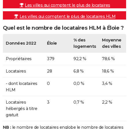
Les villes qui comptent le plus de locataires
Les villes qui comptent le plus de locataires HLM
Quel est le nombre de locataires HLM à Éloie ?
% des
Moyenne
Données 2022
Éloie
logements
des villes
Propriétaires
379
92,2 %
78,6 %
Locataires
28
6,8 %
18,6 %
- dont locataires
0
0,0 %
3,4 %
HLM
Locataires
3
0,7 %
2,2 %
hébergés à titre
gratuit
NB :
le nombre de locataires englobe le nombre de locataires