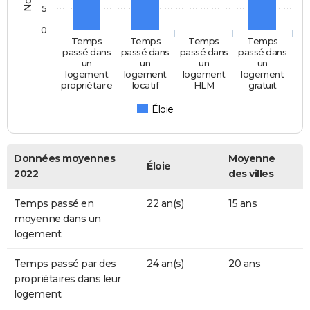
5
0
Temps
Temps
Temps
Temps
passé dans
passé dans
passé dans
passé dans
un
un
un
un
logement
logement
logement
logement
propriétaire
locatif
HLM
gratuit
Éloie
Données moyennes
Moyenne
Éloie
2022
des villes
Temps passé en
22 an(s)
15 ans
moyenne dans un
logement
Temps passé par des
24 an(s)
20 ans
propriétaires dans leur
logement