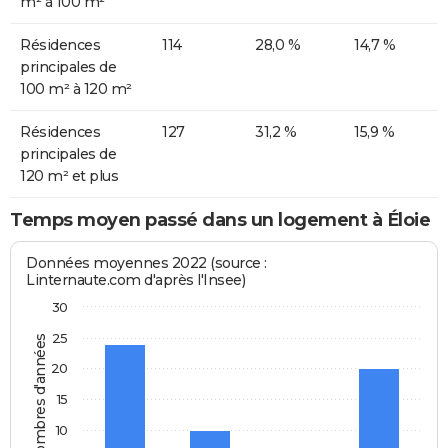
m² à 100 m²
Résidences
114
28,0 %
14,7 %
principales de
100 m² à 120 m²
Résidences
127
31,2 %
15,9 %
principales de
120 m² et plus
Temps moyen passé dans un logement à Éloie
Données moyennes 2022 (source :
Linternaute.com d'après l'Insee)
30
25
Nombres d'années
20
15
10