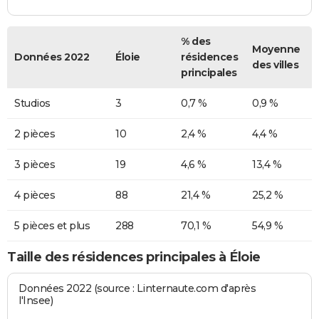
% des
Moyenne
Données 2022
Éloie
résidences
des villes
principales
Studios
3
0,7 %
0,9 %
2 pièces
10
2,4 %
4,4 %
3 pièces
19
4,6 %
13,4 %
4 pièces
88
21,4 %
25,2 %
5 pièces et plus
288
70,1 %
54,9 %
Taille des résidences principales à Éloie
Données 2022 (source : Linternaute.com d'après
l'Insee)