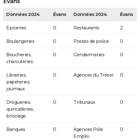
Évans
Données 2024
Évans
Données 2024
Évans
Epiceries
0
Restaurants
2
Boulangeries
0
Postes de police
0
Boucheries,
0
Gendarmeries
0
charcuteries
Librairies,
0
Agences du Trésor
0
papeteries,
journaux
Drogueries,
0
Tribunaux
0
quincalleries,
bricolage
Banques
0
Agences Pôle
0
Emploi