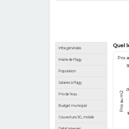
Quel l
Infos générales
Prix 
Mairie de Flagy
3
Population
Salaires à Flagy
2
Prix au m2
Prix de l'eau
Budget municipal
1
Couverture 5G, mobile
Débit Internet