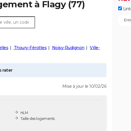
ogement à
Flagy
(77)
Lint
lles
Thoury-Férottes
Noisy-Rudignon
Ville-
 rater
Mise à jour le 10/02/26
HLM
Taille des logements