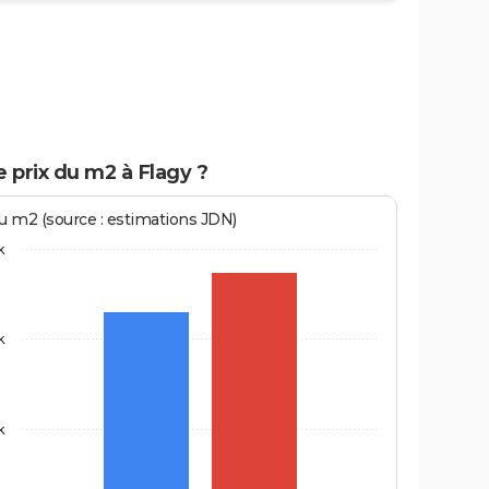
e prix du m2 à Flagy ?
au m2 (source : estimations JDN)
k
k
k