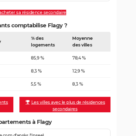
 acheter sa résidence secondaire
ts comptabilise Flagy ?
% des
Moyenne
y
logements
des villes
85,9 %
78,4 %
8,3 %
12,9 %
5,5 %
8,3 %
ents
Les villes avec le plus de résidences
secondaires
partements à Flagy
.com d'après l'Insee)