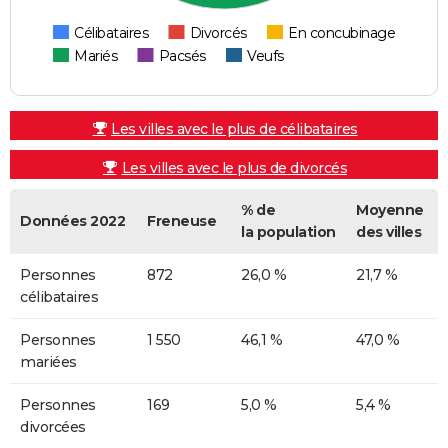
Célibataires
Divorcés
En concubinage
Mariés
Pacsés
Veufs
Les villes avec le plus de célibataires
Les villes avec le plus de divorcés
% de
Moyenne
Données 2022
Freneuse
la population
des villes
Personnes
872
26,0 %
21,7 %
célibataires
Personnes
1 550
46,1 %
47,0 %
mariées
Personnes
169
5,0 %
5,4 %
divorcées