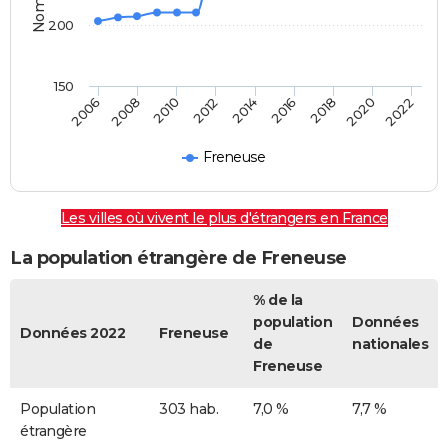
200
150
2014
2008
2022
2016
2010
2018
2012
2006
2020
Freneuse
Les villes où vivent le plus d'étrangers en France
La population étrangère de Freneuse
% de la
population
Données
Données 2022
Freneuse
de
nationales
Freneuse
Population
303 hab.
7,0 %
7,7 %
étrangère