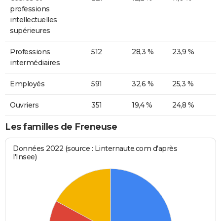
professions
intellectuelles
supérieures
Professions
512
28,3 %
23,9 %
intermédiaires
Employés
591
32,6 %
25,3 %
Ouvriers
351
19,4 %
24,8 %
Les familles de Freneuse
Données 2022 (source : Linternaute.com d'après
l'Insee)