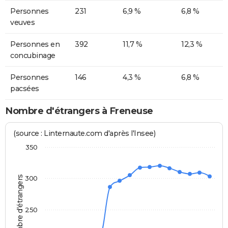
Personnes
231
6,9 %
6,8 %
veuves
Personnes en
392
11,7 %
12,3 %
concubinage
Personnes
146
4,3 %
6,8 %
pacsées
Nombre d'étrangers à Freneuse
(source : Linternaute.com d'après l'Insee)
350
Nombre d'étrangers
300
250