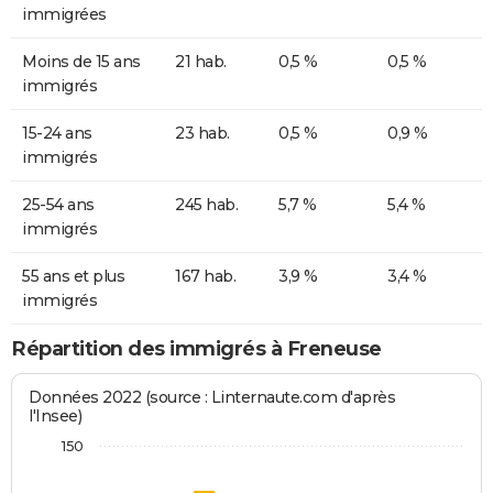
immigrées
Moins de 15 ans
21 hab.
0,5 %
0,5 %
immigrés
15-24 ans
23 hab.
0,5 %
0,9 %
immigrés
25-54 ans
245 hab.
5,7 %
5,4 %
immigrés
55 ans et plus
167 hab.
3,9 %
3,4 %
immigrés
Répartition des immigrés à Freneuse
Données 2022 (source : Linternaute.com d'après
l'Insee)
150