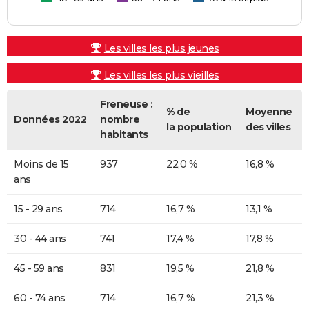
Les villes les plus jeunes
Les villes les plus vieilles
Freneuse :
% de
Moyenne
Données 2022
nombre
la population
des villes
habitants
Moins de 15
937
22,0 %
16,8 %
ans
15 - 29 ans
714
16,7 %
13,1 %
30 - 44 ans
741
17,4 %
17,8 %
45 - 59 ans
831
19,5 %
21,8 %
60 - 74 ans
714
16,7 %
21,3 %