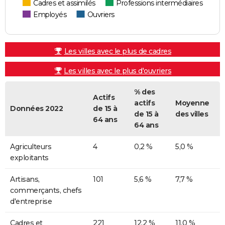
Cadres et assimilés
Professions intermédiaires
Employés
Ouvriers
Les villes avec le plus de cadres
Les villes avec le plus d'ouvriers
% des
Actifs
actifs
Moyenne
Données 2022
de 15 à
de 15 à
des villes
64 ans
64 ans
Agriculteurs
4
0,2 %
5,0 %
exploitants
Artisans,
101
5,6 %
7,7 %
commerçants, chefs
d'entreprise
Cadres et
221
12,2 %
11,0 %