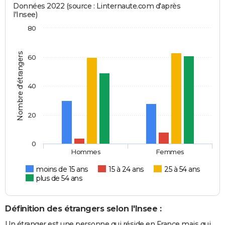
Données 2022 (source : Linternaute.com d'après
l'Insee)
80
Nombre d'étrangers
60
40
20
0
Hommes
Femmes
moins de 15 ans
15 à 24 ans
25 à 54 ans
plus de 54 ans
Définition des étrangers selon l'Insee :
Un étranger est une personne qui réside en France mais qui