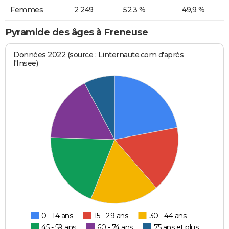
Femmes
2 249
52,3 %
49,9 %
Pyramide des âges à Freneuse
Données 2022 (source : Linternaute.com d'après
l'Insee)
0 - 14 ans
15 - 29 ans
30 - 44 ans
45 - 59 ans
60 - 74 ans
75 ans et plus