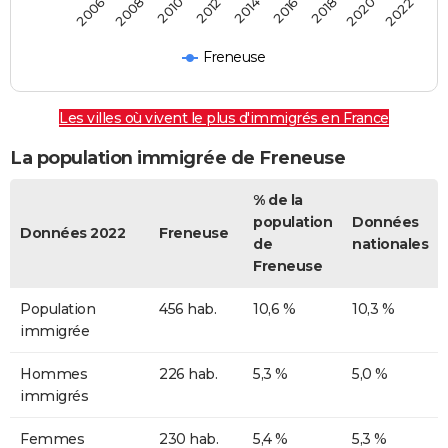
2020
2014
2008
2018
2012
2006
2016
2022
2010
Freneuse
Les villes où vivent le plus d'immigrés en France
La population immigrée de Freneuse
% de la
population
Données
Données 2022
Freneuse
de
nationales
Freneuse
Population
456 hab.
10,6 %
10,3 %
immigrée
Hommes
226 hab.
5,3 %
5,0 %
immigrés
Femmes
230 hab.
5,4 %
5,3 %