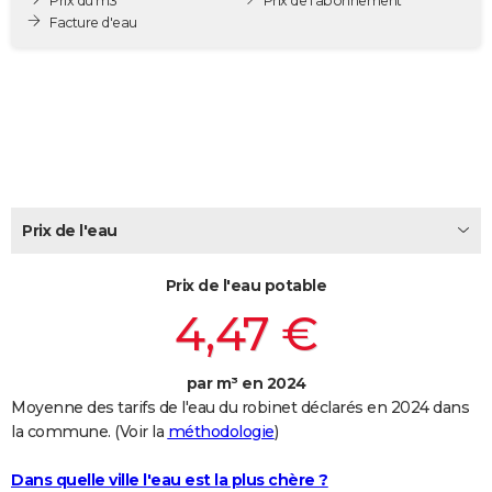
Prix du m3
Prix de l'abonnement
City break
Voyage de noces
Climat
Destinations
Voyage nature
Forum
+
Facture d'eau
PHOTO
GUIDES D'ACHAT
BONS PLANS
CARTE DE VOEUX
Carte Bonne année
Carte Pâques
Carte de Noël
Carte Saint-Valentin
Carte d'anniversaire
DICTIONNAIRE
Prix de l'eau
Biographies
Expressions
Dictionnaire
Citations
Proverbes
PROGRAMME TV
Prix de l'eau potable
COPAINS D'AVANT
4,47 €
Se connecter
Collèges
Universités
Service militaire
S'inscrire
Lycées
Primaires
Entreprises
Avis de recherche
AVIS DE DÉCÈS
par m³ en 2024
FORUM
Moyenne des tarifs de l'eau du robinet déclarés en 2024 dans
Lifestyle
Sport
Television
Cinema
Bricolage
Culture
Auto
Voyage
la commune. (Voir la
méthodologie
)
Dans quelle ville l'eau est la plus chère ?