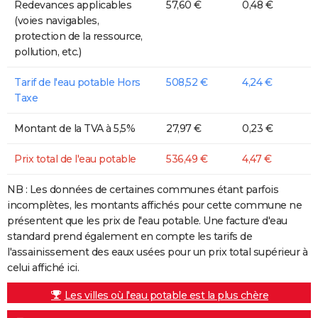
Redevances applicables
57,60 €
0,48 €
(voies navigables,
protection de la ressource,
pollution, etc.)
Tarif de l'eau potable Hors
508,52 €
4,24 €
Taxe
Montant de la TVA à 5,5%
27,97 €
0,23 €
Prix total de l'eau potable
536,49 €
4,47 €
NB : Les données de certaines communes étant parfois
incomplètes, les montants affichés pour cette commune ne
présentent que les prix de l'eau potable. Une facture d'eau
standard prend également en compte les tarifs de
l'assainissement des eaux usées pour un prix total supérieur à
celui affiché ici.
Les villes où l'eau potable est la plus chère