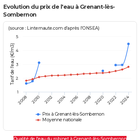
Evolution du prix de l'eau à Grenant-lès-
Sombernon
(source : Linternaute.com d'après l'ONSEA)
5
Tarif de l'eau (€/m3)
4
3
2
1
2024
2016
2008
2018
2010
2020
2012
2022
2014
Prix à Grenant-lès-Sombernon
Moyenne nationale
Qualité de l'eau du robinet à Grenant-lès-Sombernon