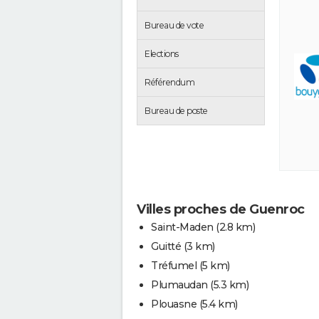
Bureau de vote
Elections
Référendum
Bureau de poste
Villes proches de Guenroc
Saint-Maden
(2.8 km)
Guitté
(3 km)
Tréfumel
(5 km)
Plumaudan
(5.3 km)
Plouasne
(5.4 km)