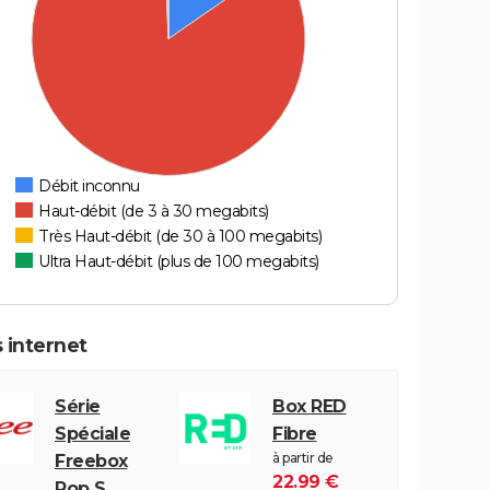
Débit inconnu
Haut-débit (de 3 à 30 megabits)
Très Haut-débit (de 30 à 100 megabits)
Ultra Haut-débit (plus de 100 megabits)
 internet
Série
Box RED
Spéciale
Fibre
à partir de
Freebox
22.99 €
Pop S