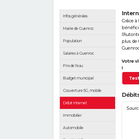
Intern
Infos générales
Grâce à 
bénéfici
Mairie de Guenroc
l'Autor
Population
plus de 
Guenroc
Salaires à Guenroc
Votre v
Prix de l'eau
!
Test
Budget municipal
Couverture 5G, mobile
Débit
Débit Internet
Source
Immobilier
Automobile