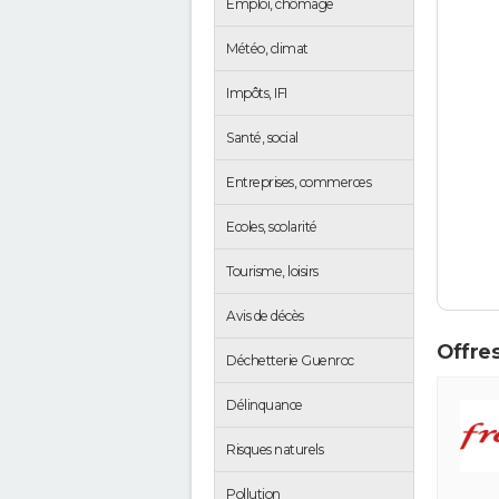
Emploi, chômage
Météo, climat
Impôts, IFI
Santé, social
Entreprises, commerces
Ecoles, scolarité
Tourisme, loisirs
Avis de décès
Offres
Déchetterie Guenroc
Délinquance
Risques naturels
Pollution