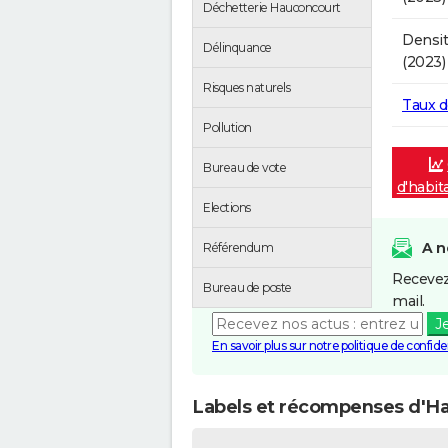
Déchetterie Hauconcourt
Densit
Délinquance
(2023)
Risques naturels
Taux 
Pollution
Bureau de vote
d'habit
Elections
A n
Référendum
Recevez
Bureau de poste
mail.
J
En savoir plus sur notre politique de confiden
Labels et récompenses d'H