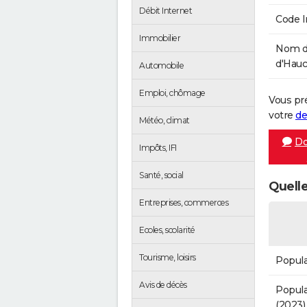
Débit Internet
Code 
Immobilier
Nom d
d'Hauc
Automobile
Emploi, chômage
Vous pr
votre
de
Météo, climat
Do
Impôts, IFI
Santé, social
Quelle
Entreprises, commerces
Ecoles, scolarité
Tourisme, loisirs
Popula
Avis de décès
Popula
(2023)