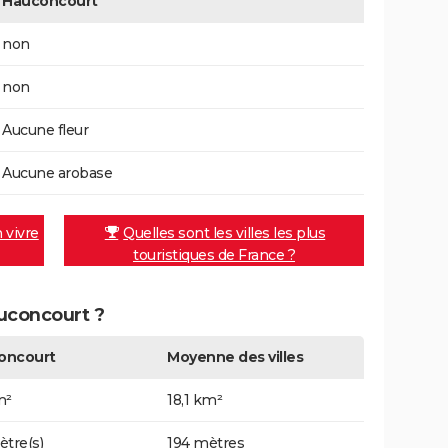
Hauconcourt
non
non
Aucune fleur
Aucune arobase
n vivre
Quelles sont les villes les plus
touristiques de France ?
auconcourt ?
oncourt
Moyenne des villes
m²
18,1 km²
ètre(s)
194 mètres