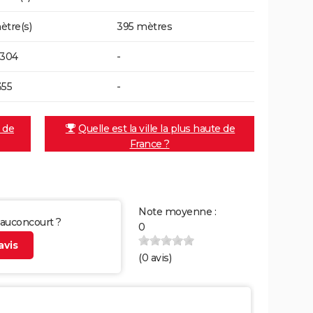
ètre(s)
395 mètres
1304
-
355
-
e de
Quelle est la ville la plus haute de
France ?
Note moyenne :
Hauconcourt ?
0
vis
(
0
avis)