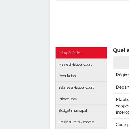
Quel e
Infos générales
Mairie d'Hauconcourt
Régio
Population
Dépar
Salaires à Hauconcourt
Prix de l'eau
Etabli
coopér
Budget municipal
inter
Couverture 5G, mobile
Code p