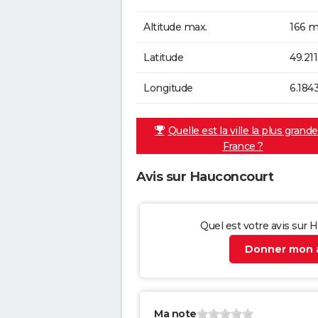
Altitude max.
166 m
Latitude
49.21
Longitude
6.184
Quelle est la ville la plus grand
France ?
Avis sur Hauconcourt
Quel est votre avis sur 
Donner mon a
Ma note