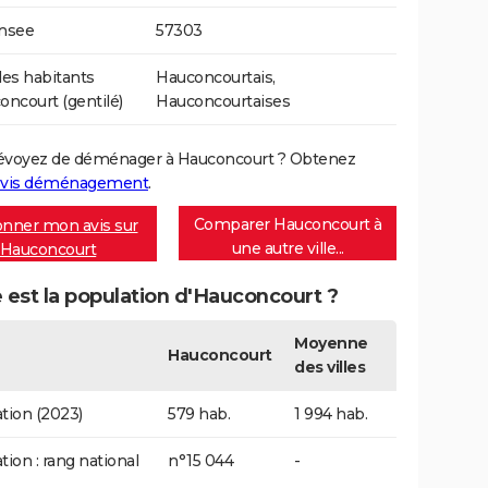
Insee
57303
es habitants
Hauconcourtais,
oncourt (gentilé)
Hauconcourtaises
évoyez de déménager à Hauconcourt ? Obtenez
vis déménagement
.
Comparer Hauconcourt à
nner mon avis sur
une autre ville...
Hauconcourt
 est la population d'Hauconcourt ?
Moyenne
Hauconcourt
des villes
tion (2023)
579 hab.
1 994 hab.
tion : rang national
n°15 044
-