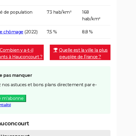
é de population
73 hab/km²
168
hab/km²
de chômage
(2022)
7,5 %
8,8 %
Combien y a-t-il
Quelle est la ville la plus
ants à Hauconcourt ?
peuplée de France ?
e pas manquer
 nos astuces et bons plans directement par e-
e m'abonne
tialité
auconcourt