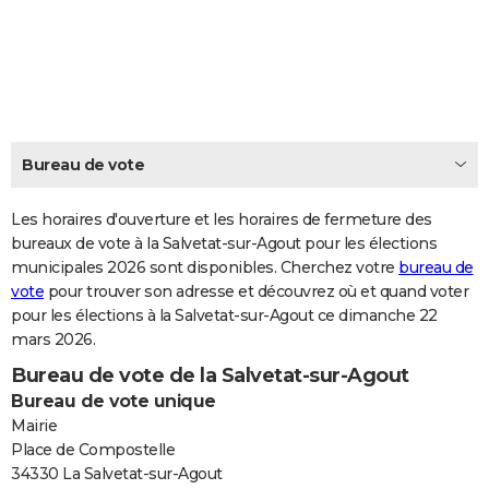
City break
Voyage de noces
Climat
Destinations
Voyage nature
Forum
+
PHOTO
GUIDES D'ACHAT
BONS PLANS
CARTE DE VOEUX
Bureau de vote
Carte Bonne année
Carte Pâques
Carte de Noël
Carte Saint-Valentin
Carte d'anniversaire
DICTIONNAIRE
Les horaires d'ouverture et les horaires de fermeture des
Biographies
Expressions
bureaux de vote à la Salvetat-sur-Agout pour les élections
Dictionnaire
Citations
Proverbes
PROGRAMME TV
municipales 2026 sont disponibles. Cherchez votre
bureau de
vote
pour trouver son adresse et découvrez où et quand voter
COPAINS D'AVANT
pour les élections à la Salvetat-sur-Agout ce dimanche 22
Se connecter
Collèges
Universités
Service militaire
S'inscrire
Lycées
Primaires
Entreprises
Avis de recherche
AVIS DE DÉCÈS
mars 2026.
Bureau de vote de la Salvetat-sur-Agout
FORUM
Bureau de vote unique
Lifestyle
Sport
Television
Cinema
Bricolage
Culture
Auto
Voyage
Mairie
Place de Compostelle
34330 La Salvetat-sur-Agout