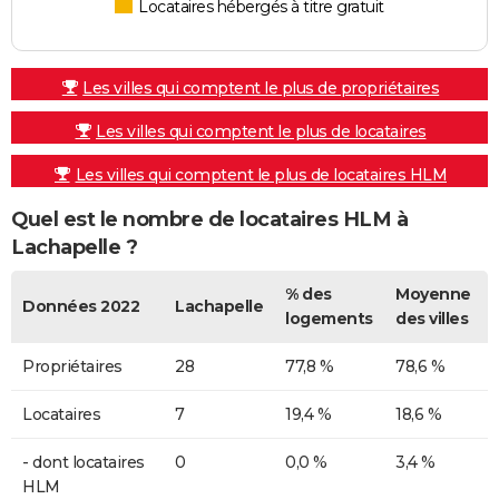
Locataires hébergés à titre gratuit
Les villes qui comptent le plus de propriétaires
Les villes qui comptent le plus de locataires
Les villes qui comptent le plus de locataires HLM
Quel est le nombre de locataires HLM à
Lachapelle ?
% des
Moyenne
Données 2022
Lachapelle
logements
des villes
Propriétaires
28
77,8 %
78,6 %
Locataires
7
19,4 %
18,6 %
- dont locataires
0
0,0 %
3,4 %
HLM