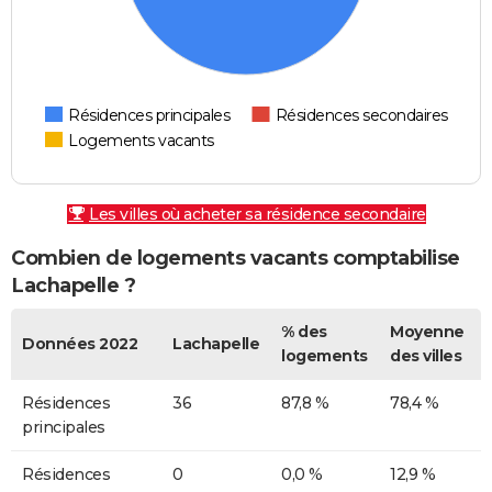
Résidences principales
Résidences secondaires
Logements vacants
Les villes où acheter sa résidence secondaire
Combien de logements vacants comptabilise
Lachapelle ?
% des
Moyenne
Données 2022
Lachapelle
logements
des villes
Résidences
36
87,8 %
78,4 %
principales
Résidences
0
0,0 %
12,9 %