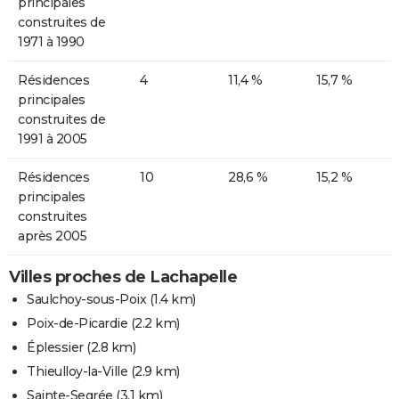
principales
construites de
1971 à 1990
Résidences
4
11,4 %
15,7 %
principales
construites de
1991 à 2005
Résidences
10
28,6 %
15,2 %
principales
construites
après 2005
Villes proches de Lachapelle
Saulchoy-sous-Poix
(1.4 km)
Poix-de-Picardie
(2.2 km)
Éplessier
(2.8 km)
Thieulloy-la-Ville
(2.9 km)
Sainte-Segrée
(3.1 km)