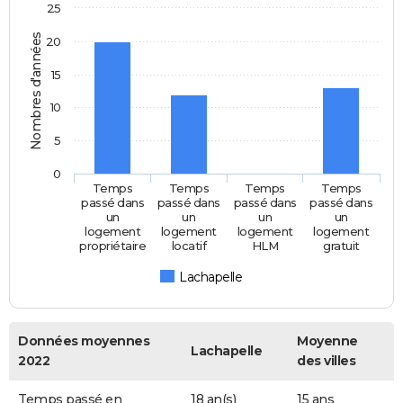
25
Nombres d'années
20
15
10
5
0
Temps
Temps
Temps
Temps
passé dans
passé dans
passé dans
passé dans
un
un
un
un
logement
logement
logement
logement
propriétaire
locatif
HLM
gratuit
Lachapelle
Données moyennes
Moyenne
Lachapelle
2022
des villes
Temps passé en
18 an(s)
15 ans