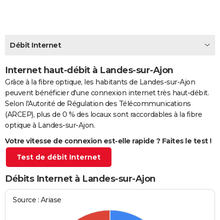
City break
Voyage de noces
Climat
Destinations
Voyage nature
Forum
+
PHOTO
GUIDES D'ACHAT
Débit Internet
BONS PLANS
Internet haut-débit à Landes-sur-Ajon
CARTE DE VOEUX
Grâce à la fibre optique, les habitants de Landes-sur-Ajon
Carte Bonne année
Carte Pâques
Carte de Noël
Carte Saint-Valentin
Carte d'anniversaire
DICTIONNAIRE
peuvent bénéficier d'une connexion internet très haut-débit.
Selon l'Autorité de Régulation des Télécommunications
Biographies
Expressions
Dictionnaire
Citations
Proverbes
PROGRAMME TV
(ARCEP), plus de 0 % des locaux sont raccordables à la fibre
optique à Landes-sur-Ajon.
COPAINS D'AVANT
Votre vitesse de connexion est-elle rapide ? Faites le test !
Se connecter
Collèges
Universités
Service militaire
S'inscrire
Lycées
Primaires
Entreprises
Avis de recherche
AVIS DE DÉCÈS
Test de débit Internet
FORUM
Débits Internet à Landes-sur-Ajon
Lifestyle
Sport
Television
Cinema
Bricolage
Culture
Auto
Voyage
Source : Ariase