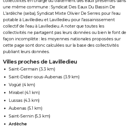
collectivités en charge du traitement des eaux présentes dans
une même commune : Syndicat Des Eaux Du Bassin De
L'ardèche (seba), Syndicat Mixte Olivier De Serres pour l'eau
potable à Lavilledieu et Lavilledieu pour l'assainissement
collectif de l'eau à Lavilledieu. A noter que toutes les
collectivités ne partagent pas leurs données ou bien le font de
façon incomplète : les moyennes nationales proposées sur
cette page sont donc calculées sur la base des collectivités
publiant leurs données.
Villes proches de Lavilledieu
Saint-Germain
(3.3 km)
Saint-Didier-sous-Aubenas
(3.9 km)
Vogüé
(4 km)
Mirabel
(4.1 km)
Lussas
(4.3 km)
Aubenas
(5.1 km)
Saint-Sernin
(5.3 km)
Ardèche