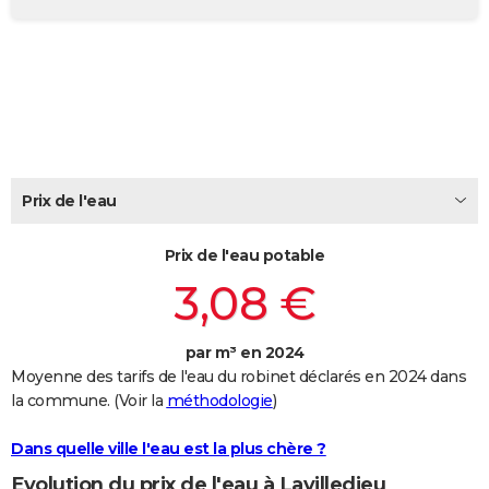
City break
Voyage de noces
Climat
Destinations
Voyage nature
Forum
+
PHOTO
GUIDES D'ACHAT
BONS PLANS
CARTE DE VOEUX
Carte Bonne année
Carte Pâques
Carte de Noël
Carte Saint-Valentin
Carte d'anniversaire
Prix de l'eau
DICTIONNAIRE
Biographies
Expressions
Dictionnaire
Citations
Proverbes
PROGRAMME TV
Prix de l'eau potable
3,08 €
COPAINS D'AVANT
Se connecter
Collèges
Universités
Service militaire
S'inscrire
Lycées
Primaires
Entreprises
Avis de recherche
AVIS DE DÉCÈS
par m³ en 2024
Moyenne des tarifs de l'eau du robinet déclarés en 2024 dans
FORUM
la commune. (Voir la
méthodologie
)
Lifestyle
Sport
Television
Cinema
Bricolage
Culture
Auto
Voyage
Dans quelle ville l'eau est la plus chère ?
Evolution du prix de l'eau à Lavilledieu