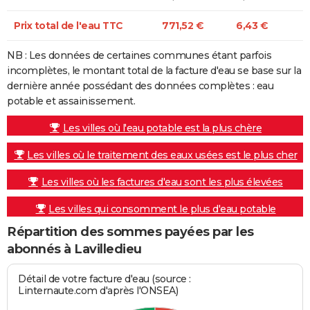
Prix total de l'eau TTC
771,52 €
6,43 €
NB : Les données de certaines communes étant parfois
incomplètes, le montant total de la facture d'eau se base sur la
dernière année possédant des données complètes : eau
potable et assainissement.
Les villes où l'eau potable est la plus chère
Les villes où le traitement des eaux usées est le plus cher
Les villes où les factures d'eau sont les plus élevées
Les villes qui consomment le plus d'eau potable
Répartition des sommes payées par les
abonnés à Lavilledieu
Détail de votre facture d'eau (source :
Linternaute.com d'après l'ONSEA)