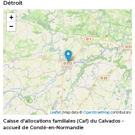
Détroit
+
−
Leaflet
|
Map data ©
OpenStreetMap
contributors
Caisse d'allocations familiales (Caf) du Calvados -
accueil de Condé-en-Normandie