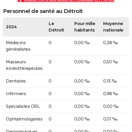
Personnel de santé au Détroit
Le
Pour mille
Moyenne
2024
Détroit
habitants
nationale
Médecins
0
0,00 ‰
0,38 ‰
généralistes
Masseurs-
0
0,00 ‰
0,50 ‰
kinésithérapeutes
Dentistes
0
0,00 ‰
0,15 ‰
Infirmiers
0
0,00 ‰
0,98 ‰
Spécialistes ORL
0
0,00 ‰
0,00 ‰
Ophtalmologistes
0
0,00 ‰
0,01 ‰
Dermatologues
0
0,00 ‰
0,00 ‰