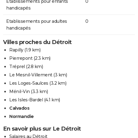
Etablissements pour enfants
0
handicapés
Etablissements pour adultes
0
handicapés
Villes proches du Détroit
Rapilly
(1.9 km)
Pierrepont
(2.3 km)
Tréprel
(2.8 km)
Le Mesnil-Villement
(3 km)
Les Loges-Saulces
(3.2 km)
Ménil-Vin
(3.3 km)
Les Isles-Bardel
(4.1 km)
Calvados
Normandie
En savoir plus sur Le Détroit
Salaires au Détroit