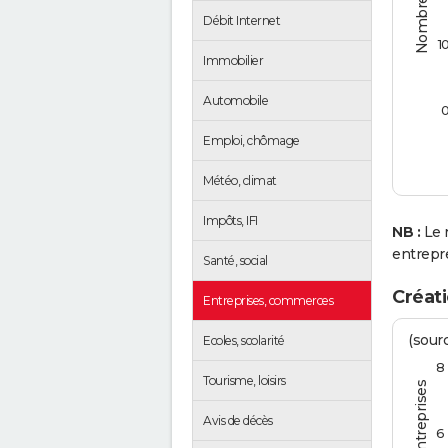
Débit Internet
1
Immobilier
Automobile
Emploi, chômage
Météo, climat
Impôts, IFI
NB :
Le 
entrepr
Santé, social
Créati
Entreprises, commerces
(sourc
Ecoles, scolarité
8
Tourisme, loisirs
Avis de décès
6