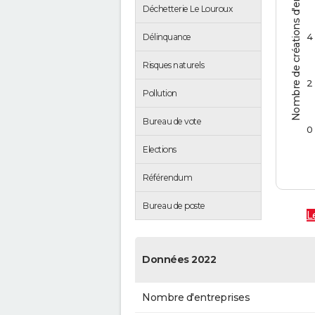
Nombre de créations d'entreprises
Déchetterie Le Louroux
4
Délinquance
Risques naturels
2
Pollution
Bureau de vote
0
Elections
Référendum
Bureau de poste
L
Données 2022
Nombre d'entreprises