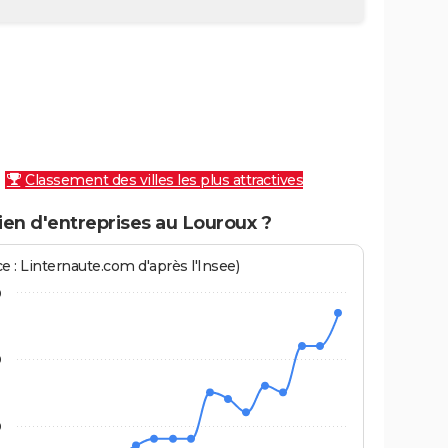
Classement des villes les plus attractives
en d'entreprises au Louroux ?
e : Linternaute.com d'après l'Insee)
0
0
0