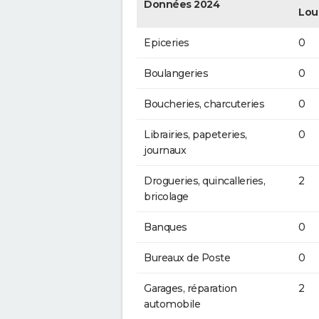
Données 2024
Lou
Epiceries
0
Boulangeries
0
Boucheries, charcuteries
0
Librairies, papeteries,
0
journaux
Drogueries, quincalleries,
2
bricolage
Banques
0
Bureaux de Poste
0
Garages, réparation
2
automobile