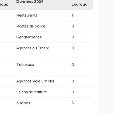
Données 2024
roux
Louroux
Restaurants
1
Postes de police
0
Gendarmeries
0
Agences du Trésor
0
Tribunaux
0
Agences Pôle Emploi
0
Salons de coiffure
0
Maçons
3