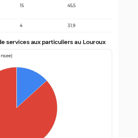
15
45,5
4
31,9
 services aux particuliers au Louroux
Insee)