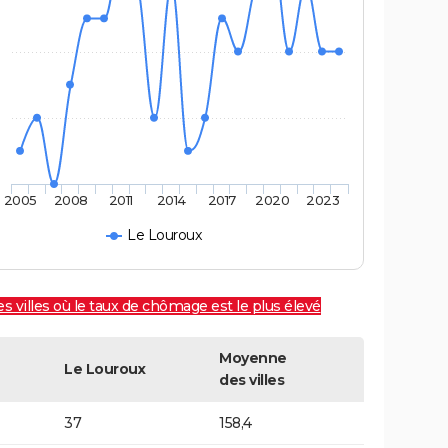
2005
2008
2011
2014
2017
2020
2023
Le Louroux
es villes où le taux de chômage est le plus élevé
Moyenne
Le Louroux
des villes
37
158,4