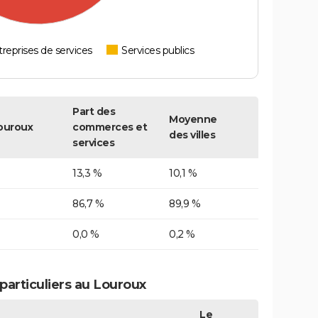
reprises de services
Services publics
Part des
Moyenne
ouroux
commerces et
des villes
services
13,3 %
10,1 %
86,7 %
89,9 %
0,0 %
0,2 %
articuliers au Louroux
Le