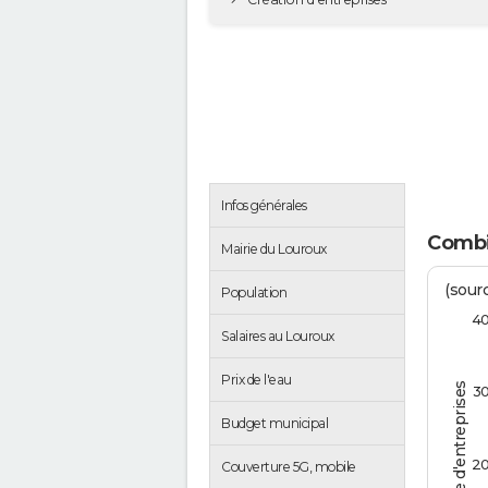
Infos générales
Combi
Mairie du Louroux
(sourc
Population
4
Salaires au Louroux
Prix de l'eau
Nombre d'entreprises
3
Budget municipal
2
Couverture 5G, mobile