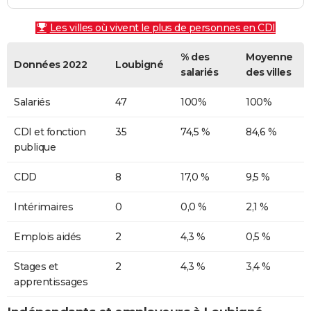
Les villes où vivent le plus de personnes en CDI
% des
Moyenne
Données 2022
Loubigné
salariés
des villes
Salariés
47
100%
100%
CDI et fonction
35
74,5 %
84,6 %
publique
CDD
8
17,0 %
9,5 %
Intérimaires
0
0,0 %
2,1 %
Emplois aidés
2
4,3 %
0,5 %
Stages et
2
4,3 %
3,4 %
apprentissages