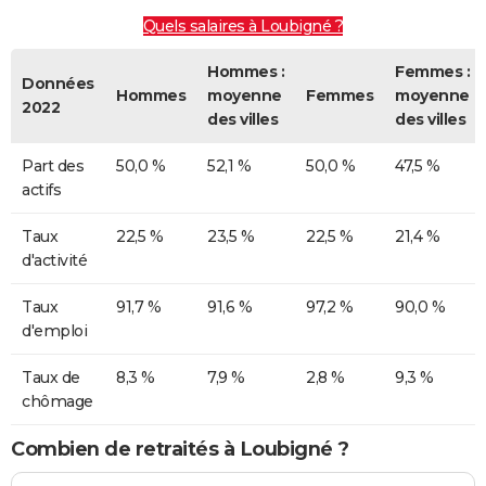
Quels salaires à Loubigné ?
Hommes :
Femmes :
Données
Hommes
moyenne
Femmes
moyenne
2022
des villes
des villes
Part des
50,0 %
52,1 %
50,0 %
47,5 %
actifs
Taux
22,5 %
23,5 %
22,5 %
21,4 %
d'activité
Taux
91,7 %
91,6 %
97,2 %
90,0 %
d'emploi
Taux de
8,3 %
7,9 %
2,8 %
9,3 %
chômage
Combien de retraités à Loubigné ?