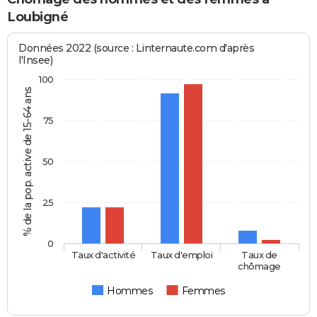
Loubigné
Données 2022 (source : Linternaute.com d'après
l'Insee)
100
% de la pop. active de 15-64 ans
75
50
25
0
Taux d'activité
Taux d'emploi
Taux de
chômage
Hommes
Femmes