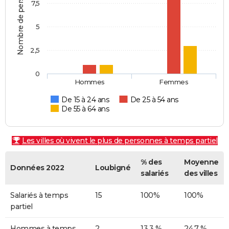
Nombre de personnes
7,5
5
2,5
0
Hommes
Femmes
De 15 à 24 ans
De 25 à 54 ans
De 55 à 64 ans
Les villes où vivent le plus de personnes à temps partiel
% des
Moyenne
Données 2022
Loubigné
salariés
des villes
Salariés à temps
15
100%
100%
partiel
Hommes à temps
2
13,3 %
24,7 %