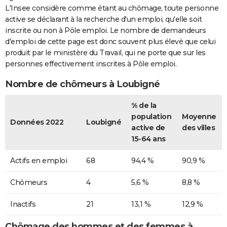
L'Insee considère comme étant au chômage, toute personne
active se déclarant à la recherche d'un emploi, qu'elle soit
inscrite ou non à Pôle emploi. Le nombre de demandeurs
d'emploi de cette page est donc souvent plus élevé que celui
produit par le ministère du Travail, qui ne porte que sur les
personnes effectivement inscrites à Pôle emploi.
Nombre de chômeurs à Loubigné
% de la
population
Moyenne
Données 2022
Loubigné
active de
des villes
15-64 ans
Actifs en emploi
68
94,4 %
90,9 %
Chômeurs
4
5,6 %
8,8 %
Inactifs
21
13,1 %
12,9 %
Chômage des hommes et des femmes à