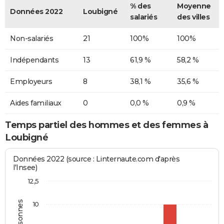
% des
Moyenne
Données 2022
Loubigné
salariés
des villes
Non-salariés
21
100%
100%
Indépendants
13
61,9 %
58,2 %
Employeurs
8
38,1 %
35,6 %
Aides familiaux
0
0,0 %
0,9 %
Temps partiel des hommes et des femmes à
Loubigné
Données 2022 (source : Linternaute.com d'après
l'Insee)
12,5
10