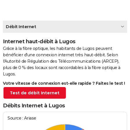
City break
Voyage de noces
Climat
Destinations
Voyage nature
Forum
+
PHOTO
GUIDES D'ACHAT
Débit Internet
BONS PLANS
Internet haut-débit à Lugos
CARTE DE VOEUX
Grâce à la fibre optique, les habitants de Lugos peuvent
Carte Bonne année
Carte Pâques
Carte de Noël
Carte Saint-Valentin
Carte d'anniversaire
DICTIONNAIRE
bénéficier d'une connexion internet très haut-débit. Selon
l'Autorité de Régulation des Télécommunications (ARCEP),
Biographies
Expressions
Dictionnaire
Citations
Proverbes
PROGRAMME TV
plus de 0 % des locaux sont raccordables à la fibre optique à
Lugos.
COPAINS D'AVANT
Votre vitesse de connexion est-elle rapide ? Faites le test !
Se connecter
Collèges
Universités
Service militaire
S'inscrire
Lycées
Primaires
Entreprises
Avis de recherche
AVIS DE DÉCÈS
Test de débit Internet
FORUM
Débits Internet à Lugos
Lifestyle
Sport
Television
Cinema
Bricolage
Culture
Auto
Voyage
Source : Ariase