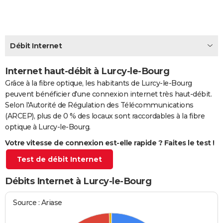
City break
Voyage de noces
Climat
Destinations
Voyage nature
Forum
+
PHOTO
GUIDES D'ACHAT
Débit Internet
BONS PLANS
Internet haut-débit à Lurcy-le-Bourg
CARTE DE VOEUX
Grâce à la fibre optique, les habitants de Lurcy-le-Bourg
Carte Bonne année
Carte Pâques
Carte de Noël
Carte Saint-Valentin
Carte d'anniversaire
DICTIONNAIRE
peuvent bénéficier d'une connexion internet très haut-débit.
Selon l'Autorité de Régulation des Télécommunications
Biographies
Expressions
Dictionnaire
Citations
Proverbes
PROGRAMME TV
(ARCEP), plus de 0 % des locaux sont raccordables à la fibre
optique à Lurcy-le-Bourg.
COPAINS D'AVANT
Votre vitesse de connexion est-elle rapide ? Faites le test !
Se connecter
Collèges
Universités
Service militaire
S'inscrire
Lycées
Primaires
Entreprises
Avis de recherche
AVIS DE DÉCÈS
Test de débit Internet
FORUM
Débits Internet à Lurcy-le-Bourg
Lifestyle
Sport
Television
Cinema
Bricolage
Culture
Auto
Voyage
Source : Ariase