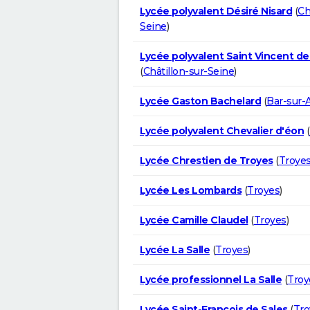
Lycée polyvalent Désiré Nisard
(
Ch
Seine
)
Lycée polyvalent Saint Vincent de
(
Châtillon-sur-Seine
)
Lycée Gaston Bachelard
(
Bar-sur-
Lycée polyvalent Chevalier d'éon
(
Lycée Chrestien de Troyes
(
Troye
Lycée Les Lombards
(
Troyes
)
Lycée Camille Claudel
(
Troyes
)
Lycée La Salle
(
Troyes
)
Lycée professionnel La Salle
(
Troy
Lycée Saint-François de Sales
(
Tro