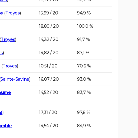
ce
(
Troyes
)
15,99 / 20
94,9 %
18,80 / 20
100,0 %
(
Troyes
)
14,32 / 20
91,7 %
es
)
14,82 / 20
87,1 %
(
Troyes
)
10,51 / 20
70,6 %
(
Sainte-Savine
)
16,07 / 20
93,0 %
laume
14,52 / 20
83,7 %
t
)
17,31 / 20
97,8 %
omble
14,54 / 20
84,9 %