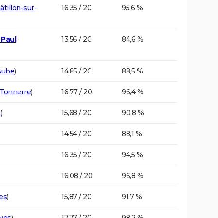
âtillon-sur-
16,35 / 20
95,6 %
 Paul
13,56 / 20
84,6 %
Aube
)
14,85 / 20
88,5 %
Tonnerre
)
16,77 / 20
96,4 %
s
)
15,68 / 20
90,8 %
14,54 / 20
88,1 %
16,35 / 20
94,5 %
16,08 / 20
96,8 %
es
)
15,87 / 20
91,7 %
yes
)
17,77 / 20
98,2 %