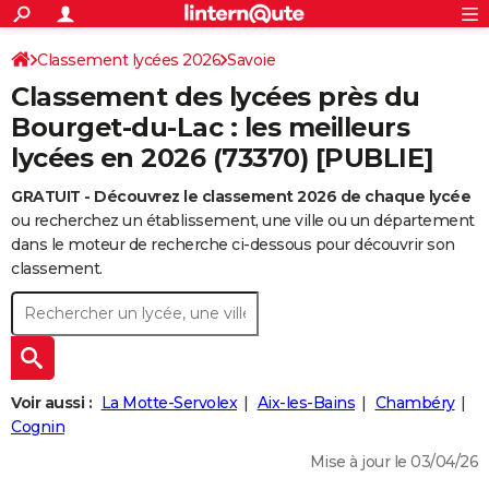
ACTUALITÉS
Connexion
S'inscrire
Classement lycées 2026
Savoie
Rechercher
Société
Education
Villes
Politique
Faits Divers
Monde
+
SPORT
Classement des lycées près du
Football
Cyclisme
Forum
Coupe du monde 2026
Tennis
Rugby
CULTURE
Bourget-du-Lac : les meilleurs
lycées en 2026 (73370) [PUBLIE]
TNT
Cinéma
Musique
Programme TV
Streaming
Sorties cinéma
+
FINANCE
GRATUIT - Découvrez le classement 2026 de chaque lycée
Impôts
Immobilier
Banque
Crédit
Retraite
Epargne
Risques naturels par ville
Assurance
AUTO
ou recherchez un établissement, une ville ou un département
Réserver un essai
Berlines
Forum auto
Essais
Citadines
SUV
+
dans le moteur de recherche ci-dessous pour découvrir son
HIGH-TECH
classement.
Meilleur smartphone
Ordinateurs
Guide high-tech
Mobiles
Internet
Jeux vidéo
+
BRICOLAGE
Aménagement intérieur
Cuisine
Jardinage
+
Forum
Extérieur
Salle de bains
Rangement
WEEK-END
Escapades
Expositions
Week-end nature
Guides de France
Patrimoine
Musées
+
LIFESTYLE
Voir aussi :
La Motte-Servolex
Aix-les-Bains
Chambéry
Bien-être
Mode
+
Art de vivre
Loisirs
Modes de vie
Cognin
SANTE
Mise à jour le 03/04/26
Guide de la santé
Médicaments
+
Alimentation
Maladies
Sommeil
VOYAGE