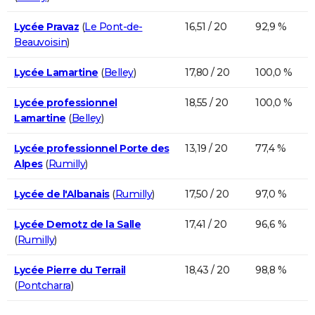
Lycée Pravaz
(
Le Pont-de-
16,51 / 20
92,9 %
Beauvoisin
)
Lycée Lamartine
(
Belley
)
17,80 / 20
100,0 %
Lycée professionnel
18,55 / 20
100,0 %
Lamartine
(
Belley
)
Lycée professionnel Porte des
13,19 / 20
77,4 %
Alpes
(
Rumilly
)
Lycée de l'Albanais
(
Rumilly
)
17,50 / 20
97,0 %
Lycée Demotz de la Salle
17,41 / 20
96,6 %
(
Rumilly
)
Lycée Pierre du Terrail
18,43 / 20
98,8 %
(
Pontcharra
)