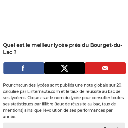
City break
Voyage de noces
Climat
Destinations
Voyage nature
Forum
+
PHOTO
GUIDES D'ACHAT
BONS PLANS
CARTE DE VOEUX
Quel est le meilleur lycée près du Bourget-du-
Lac ?
Carte Bonne année
Carte Pâques
Carte de Noël
Carte Saint-Valentin
Carte d'anniversaire
DICTIONNAIRE
Biographies
Expressions
Dictionnaire
Citations
Proverbes
PROGRAMME TV
COPAINS D'AVANT
Pour chacun des lycées sont publiés une note globale sur 20,
Se connecter
Collèges
Universités
Service militaire
S'inscrire
Lycées
Primaires
Entreprises
Avis de recherche
AVIS DE DÉCÈS
calculée par Linternaute.com et le taux de réussite au bac de
ses lycéens. Cliquez sur le nom du lycée pour consulter toutes
FORUM
ses statistiques par fillière (taux de réussite au bac, taux de
Lifestyle
Sport
Television
Cinema
Bricolage
Culture
Auto
Voyage
mentions) ainsi que l'évolution de ses performances par
année.