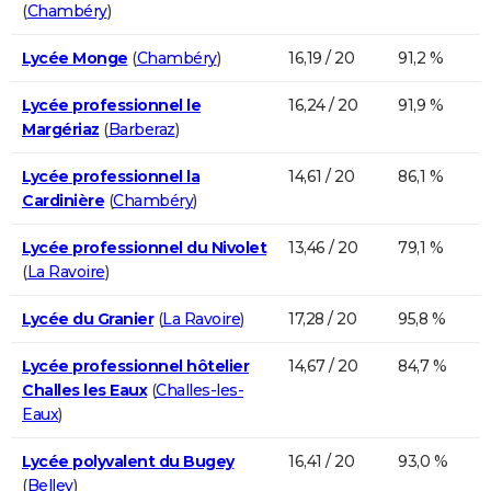
(
Chambéry
)
Lycée Monge
(
Chambéry
)
16,19 / 20
91,2 %
Lycée professionnel le
16,24 / 20
91,9 %
Margériaz
(
Barberaz
)
Lycée professionnel la
14,61 / 20
86,1 %
Cardinière
(
Chambéry
)
Lycée professionnel du Nivolet
13,46 / 20
79,1 %
(
La Ravoire
)
Lycée du Granier
(
La Ravoire
)
17,28 / 20
95,8 %
Lycée professionnel hôtelier
14,67 / 20
84,7 %
Challes les Eaux
(
Challes-les-
Eaux
)
Lycée polyvalent du Bugey
16,41 / 20
93,0 %
(
Belley
)