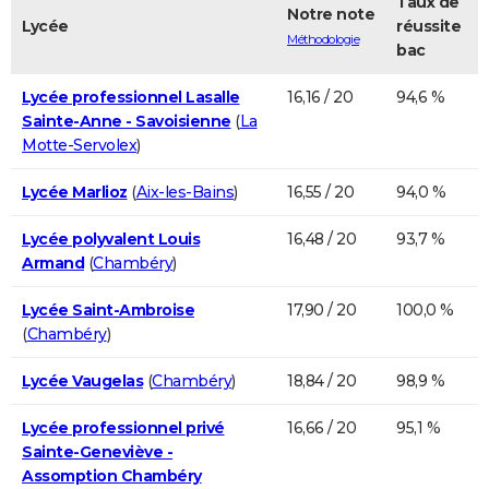
Taux de
Notre note
Lycée
réussite
Méthodologie
bac
Lycée professionnel Lasalle
16,16 / 20
94,6 %
Sainte-Anne - Savoisienne
(
La
Motte-Servolex
)
Lycée Marlioz
(
Aix-les-Bains
)
16,55 / 20
94,0 %
Lycée polyvalent Louis
16,48 / 20
93,7 %
Armand
(
Chambéry
)
Lycée Saint-Ambroise
17,90 / 20
100,0 %
(
Chambéry
)
Lycée Vaugelas
(
Chambéry
)
18,84 / 20
98,9 %
Lycée professionnel privé
16,66 / 20
95,1 %
Sainte-Geneviève -
Assomption Chambéry