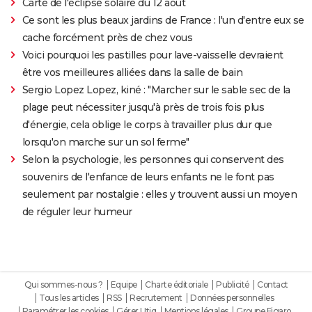
Carte de l'éclipse solaire du 12 août
Ce sont les plus beaux jardins de France : l'un d'entre eux se
cache forcément près de chez vous
Voici pourquoi les pastilles pour lave-vaisselle devraient
être vos meilleures alliées dans la salle de bain
Sergio Lopez Lopez, kiné : "Marcher sur le sable sec de la
plage peut nécessiter jusqu'à près de trois fois plus
d'énergie, cela oblige le corps à travailler plus dur que
lorsqu'on marche sur un sol ferme"
Selon la psychologie, les personnes qui conservent des
souvenirs de l'enfance de leurs enfants ne le font pas
seulement par nostalgie : elles y trouvent aussi un moyen
de réguler leur humeur
Qui sommes-nous ?
Equipe
Charte éditoriale
Publicité
Contact
Tous les articles
RSS
Recrutement
Données personnelles
Paramétrer les cookies
Gérer Utiq
Mentions légales
Groupe Figaro