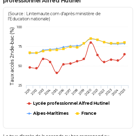
professionnel Alfred Hutinel
(Source : Linternaute.com d'après ministère de
l'Education nationale)
100
Taux accès 2nde-bac (%)
75
50
25
2013
2016
2019
2022
2025
2011
2014
2017
2020
2023
2012
2015
2018
2021
2024
Lycée professionnel Alfred Hutinel
Alpes-Maritimes
France