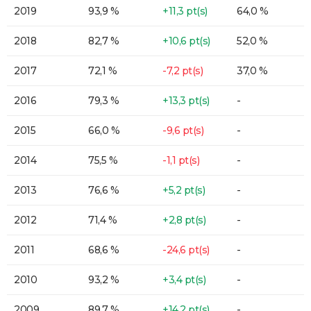
2019
93,9 %
+11,3 pt(s)
64,0 %
2018
82,7 %
+10,6 pt(s)
52,0 %
2017
72,1 %
-7,2 pt(s)
37,0 %
2016
79,3 %
+13,3 pt(s)
-
2015
66,0 %
-9,6 pt(s)
-
2014
75,5 %
-1,1 pt(s)
-
2013
76,6 %
+5,2 pt(s)
-
2012
71,4 %
+2,8 pt(s)
-
2011
68,6 %
-24,6 pt(s)
-
2010
93,2 %
+3,4 pt(s)
-
2009
89,7 %
+14,2 pt(s)
-