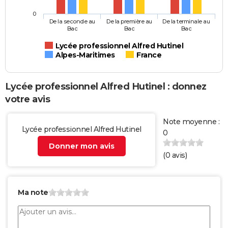
0
De la seconde au
De la première au
De la terminale au
Bac
Bac
Bac
Lycée professionnel Alfred Hutinel
Alpes-Maritimes
France
Lycée professionnel Alfred Hutinel : donnez
votre avis
Note moyenne :
Lycée professionnel Alfred Hutinel
0
Donner mon avis
(
0
avis)
Ma note