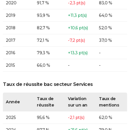
2020
91,7 %
-2,3 pt(s)
83,0 %
2019
93,9 %
+11,3 pt(s)
64,0 %
2018
82,7 %
+10,6 pt(s)
52,0 %
2017
72,1 %
-7,2 pt(s)
37,0 %
2016
79,3 %
+13,3 pt(s)
-
2015
66,0 %
-
-
Taux de réussite bac secteur Services
Taux de
Variation
Taux de
Année
réussite
sur un an
mentions
2025
95,6 %
-2,1 pt(s)
62,0 %