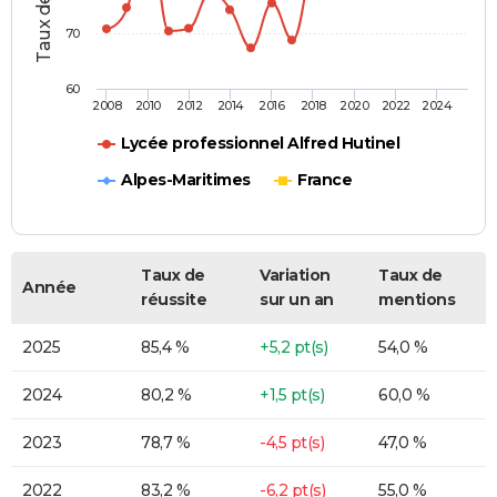
70
60
2008
2010
2012
2014
2016
2018
2020
2022
2024
Lycée professionnel Alfred Hutinel
Alpes-Maritimes
France
Taux de
Variation
Taux de
Année
réussite
sur un an
mentions
2025
85,4 %
+5,2 pt(s)
54,0 %
2024
80,2 %
+1,5 pt(s)
60,0 %
2023
78,7 %
-4,5 pt(s)
47,0 %
2022
83,2 %
-6,2 pt(s)
55,0 %