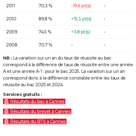
2011
70,3 %
-19,6 pt(s)
-
2010
89,8 %
+15,3 pt(s)
-
2009
74,5 %
+3,8 pt(s)
-
2008
70,7 %
-
-
NB :
La variation sur un an du taux de réussite au bac
correspond à la différence de taux de réussite entre une année
A et une année A-1 : pour le bac 2025, La variation sur un an
correspond donc à la différence constatée entre les taux de
réussite au bac 2025 et 2024.
Services gratuits :
Résultats du bac à Cannes
Résultats du brevet à Cannes
Résultats du BTS à Cannes