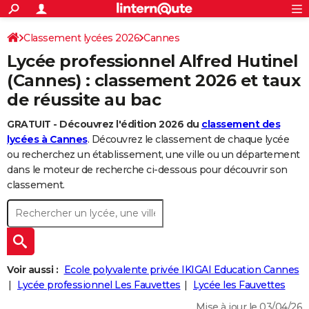
ACTUALITÉS
Connexion
S'inscrire
Classement lycées 2026
Cannes
Rechercher
Société
Education
Villes
Politique
Faits Divers
Monde
+
SPORT
Lycée professionnel Alfred Hutinel
Football
Cyclisme
Forum
Coupe du monde 2026
Tennis
Rugby
CULTURE
(Cannes) : classement 2026 et taux
de réussite au bac
TNT
Cinéma
Musique
Programme TV
Streaming
Sorties cinéma
+
FINANCE
GRATUIT - Découvrez l'édition 2026 du
classement des
Impôts
Immobilier
Banque
Crédit
Retraite
Epargne
Risques naturels par ville
Assurance
AUTO
lycées à Cannes
. Découvrez le classement de chaque lycée
Réserver un essai
Berlines
Forum auto
Essais
Citadines
SUV
+
ou recherchez un établissement, une ville ou un département
HIGH-TECH
dans le moteur de recherche ci-dessous pour découvrir son
Meilleur smartphone
Ordinateurs
Guide high-tech
Mobiles
Internet
Jeux vidéo
+
classement.
BRICOLAGE
Aménagement intérieur
Cuisine
Jardinage
+
Forum
Extérieur
Salle de bains
Rangement
WEEK-END
Escapades
Expositions
Week-end nature
Guides de France
Patrimoine
Musées
+
LIFESTYLE
Bien-être
Mode
+
Art de vivre
Loisirs
Modes de vie
Voir aussi :
Ecole polyvalente privée IKIGAI Education Cannes
SANTE
Lycée professionnel Les Fauvettes
Lycée les Fauvettes
Guide de la santé
Médicaments
+
Alimentation
Maladies
Sommeil
VOYAGE
Mise à jour le 03/04/26