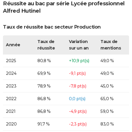
Réussite au bac par série Lycée professionnel
Alfred Hutinel
Taux de réussite bac secteur Production
Taux de
Variation
Taux de
Année
réussite
sur un an
mentions
2025
80,8 %
+10,9 pt(s)
49,0 %
2024
69,9 %
-9,1 pt(s)
49,0 %
2023
78,9 %
-7,8 pt(s)
45,0 %
2022
86,8 %
0,0 pt(s)
65,0 %
2021
86,8 %
-4,9 pt(s)
59,0 %
2020
91,7 %
-2,3 pt(s)
83,0 %