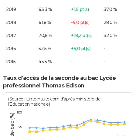
2019
63,3 %
+1,5 pt(s)
37,0 %
2018
61,8 %
-9,0 pt(s)
28,0 %
2017
70,8 %
+18,2 pt(s)
32,0 %
2016
52,5 %
+9,0 pt(s)
-
2015
43,5 %
-
-
Taux d'accès de la seconde au bac Lycée
professionnel Thomas Edison
(Source : Linternaute.com d'après ministère de
l'Education nationale)
100
75