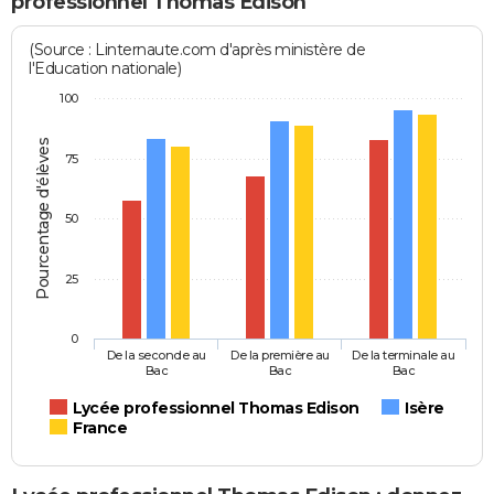
professionnel Thomas Edison
(Source : Linternaute.com d'après ministère de
l'Education nationale)
100
Pourcentage d'élèves
75
50
25
0
De la seconde au
De la première au
De la terminale au
Bac
Bac
Bac
Lycée professionnel Thomas Edison
Isère
France