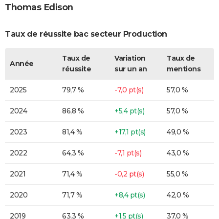
Thomas Edison
Taux de réussite bac secteur Production
Taux de
Variation
Taux de
Année
réussite
sur un an
mentions
2025
79,7 %
-7,0 pt(s)
57,0 %
2024
86,8 %
+5,4 pt(s)
57,0 %
2023
81,4 %
+17,1 pt(s)
49,0 %
2022
64,3 %
-7,1 pt(s)
43,0 %
2021
71,4 %
-0,2 pt(s)
55,0 %
2020
71,7 %
+8,4 pt(s)
42,0 %
2019
63,3 %
+1,5 pt(s)
37,0 %