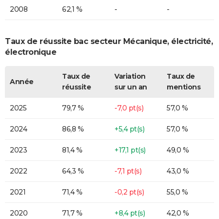
2008
62,1 %
-
-
Taux de réussite bac secteur Mécanique, électricité,
électronique
Taux de
Variation
Taux de
Année
réussite
sur un an
mentions
2025
79,7 %
-7,0 pt(s)
57,0 %
2024
86,8 %
+5,4 pt(s)
57,0 %
2023
81,4 %
+17,1 pt(s)
49,0 %
2022
64,3 %
-7,1 pt(s)
43,0 %
2021
71,4 %
-0,2 pt(s)
55,0 %
2020
71,7 %
+8,4 pt(s)
42,0 %