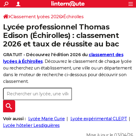
ACTUALITÉS
Connexion
S'inscrire
Classement lycées 2026
Échirolles
Rechercher
Société
Education
Villes
Politique
Faits Divers
Monde
+
SPORT
Lycée professionnel Thomas
Football
Cyclisme
Forum
Coupe du monde 2026
Tennis
Rugby
CULTURE
Edison (Échirolles) : classement
2026 et taux de réussite au bac
TNT
Cinéma
Musique
Programme TV
Streaming
Sorties cinéma
+
FINANCE
GRATUIT - Découvrez l'édition 2026 du
classement des
Impôts
Immobilier
Banque
Crédit
Retraite
Epargne
Risques naturels par ville
Assurance
AUTO
lycées à Échirolles
. Découvrez le classement de chaque lycée
Réserver un essai
Berlines
Forum auto
Essais
Citadines
SUV
+
ou recherchez un établissement, une ville ou un département
HIGH-TECH
dans le moteur de recherche ci-dessous pour découvrir son
Meilleur smartphone
Ordinateurs
Guide high-tech
Mobiles
Internet
Jeux vidéo
+
classement.
BRICOLAGE
Aménagement intérieur
Cuisine
Jardinage
+
Forum
Extérieur
Salle de bains
Rangement
WEEK-END
Escapades
Expositions
Week-end nature
Guides de France
Patrimoine
Musées
+
LIFESTYLE
Bien-être
Mode
+
Art de vivre
Loisirs
Modes de vie
Voir aussi :
Lycée Marie Curie
Lycée expérimental CLEPT
SANTE
Lycée hôtelier Lesdiguières
Guide de la santé
Médicaments
+
Alimentation
Maladies
Sommeil
VOYAGE
Mise à jour le 03/04/26