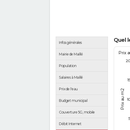
Quel l
Infos générales
Prix 
Mairie de Maillé
2
Population
Salaires à Maillé
1
Prix de l'eau
Prix au m2
1
Budget municipal
Couverture 5G, mobile
Débit Internet