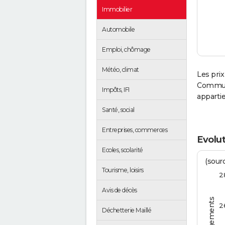
Immobilier
Automobile
Emploi, chômage
Météo, climat
Les prix
Communa
Impôts, IFI
apparti
Santé, social
Entreprises, commerces
Evolut
Ecoles, scolarité
(sourc
Tourisme, loisirs
2
Avis de décès
2
Déchetterie Maillé