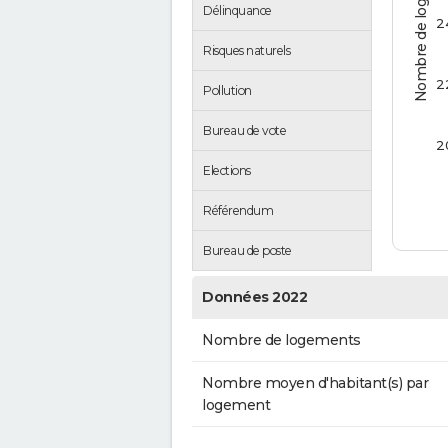
Nombre de logements
Délinquance
2
Risques naturels
2
Pollution
Bureau de vote
2
Elections
Référendum
Bureau de poste
Données 2022
Nombre de logements
Nombre moyen d'habitant(s) par
logement