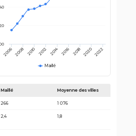
40
20
00
2014
2012
2010
2008
2006
2022
2020
2018
2016
Maillé
Maillé
Moyenne des villes
266
1 076
2,4
1,8