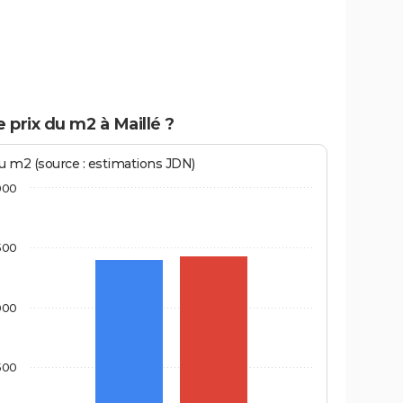
e prix du m2 à Maillé ?
au m2 (source : estimations JDN)
000
500
000
500