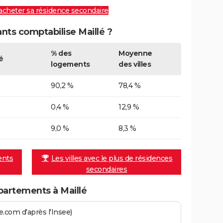
 acheter sa résidence secondaire
ts comptabilise Maillé ?
% des
Moyenne
é
logements
des villes
90,2 %
78,4 %
0,4 %
12,9 %
9,0 %
8,3 %
ents
Les villes avec le plus de résidences
secondaires
artements à Maillé
.com d'après l'Insee)