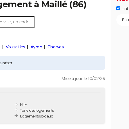
ogement à
Maillé
(86)
Lint
s
Vouzailles
Ayron
Cherves
 rater
Mise à jour le 10/02/26
HLM
Taille des logements
Logements sociaux