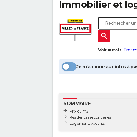
Immobilier et l
Voir aussi :
Froze
Je m'abonne aux infos à pas
SOMMAIRE
Prix du m2
Résidences secondaires
Logements vacants