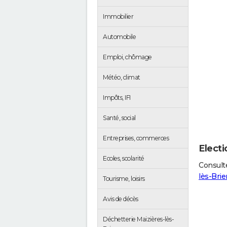
Immobilier
Automobile
Emploi, chômage
Météo, climat
Impôts, IFI
Santé, social
Entreprises, commerces
Electi
Ecoles, scolarité
Consulte
lès-Bri
Tourisme, loisirs
Avis de décès
Déchetterie Maizières-lès-