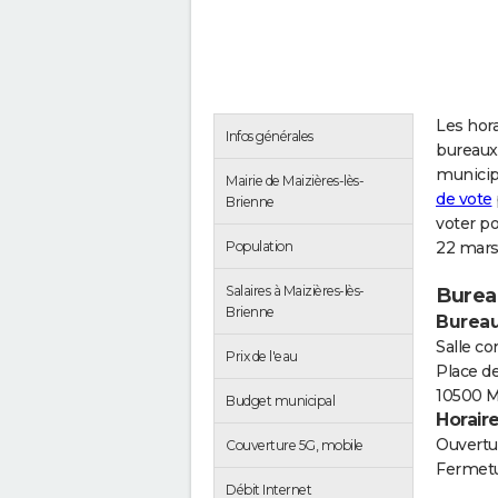
Les hora
Infos générales
bureaux 
municip
Mairie de Maizières-lès-
de vote
Brienne
voter po
Population
22 mars
Salaires à Maizières-lès-
Burea
Brienne
Bureau
Salle c
Prix de l'eau
Place de
10500 M
Budget municipal
Horair
Ouvertur
Couverture 5G, mobile
Fermetu
Débit Internet