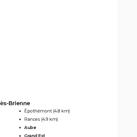
lès-Brienne
Épothémont
(4.8 km)
Rances
(4.9 km)
Aube
Grand Est