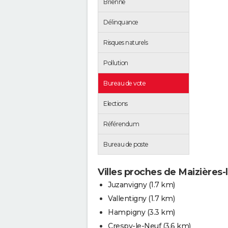
Brienne
Délinquance
Risques naturels
Pollution
Bureau de vote
Elections
Référendum
Bureau de poste
Villes proches de Maizières-
Juzanvigny
(1.7 km)
Vallentigny
(1.7 km)
Hampigny
(3.3 km)
Crespy-le-Neuf
(3.6 km)