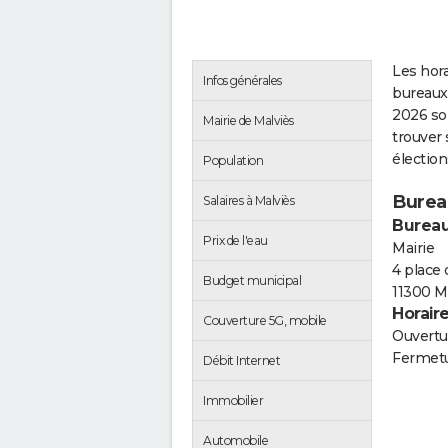
Les hora
Infos générales
bureaux 
2026 so
Mairie de Malviès
trouver 
électio
Population
Burea
Salaires à Malviès
Bureau
Prix de l'eau
Mairie
4 place 
Budget municipal
11300 M
Horair
Couverture 5G, mobile
Ouvertur
Fermetu
Débit Internet
Immobilier
Automobile