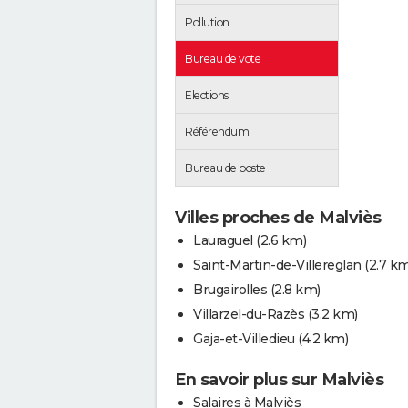
Pollution
Bureau de vote
Elections
Référendum
Bureau de poste
Villes proches de Malviès
Lauraguel
(2.6 km)
Saint-Martin-de-Villereglan
(2.7 k
Brugairolles
(2.8 km)
Villarzel-du-Razès
(3.2 km)
Gaja-et-Villedieu
(4.2 km)
En savoir plus sur Malviès
Salaires à Malviès