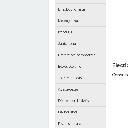
Emploi, chômage
Météo, climat
Impôts, IFI
Santé, social
Entreprises, commerces
Electi
Ecoles, scolarité
Consulte
Tourisme, loisirs
Avis de décès
Déchetterie Malviès
Délinquance
Risques naturels