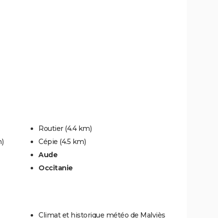
Routier
(4.4 km)
m)
Cépie
(4.5 km)
Aude
Occitanie
Climat et historique météo de Malviès