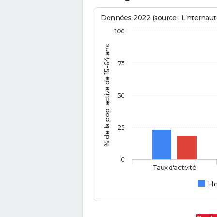
Données 2022 (source : Linternaute
100
% de la pop. active de 15-64 ans
75
50
25
0
Taux d'activité
H