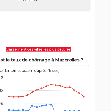
Classement des villes les plus pauvres
st le taux de chômage à Mazerolles ?
e : Linternaute.com d'après l'Insee)
2,5
10
7,5