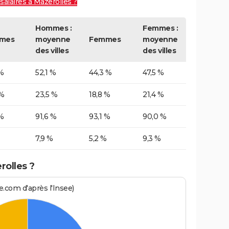
salaires à Mazerolles ?
Hommes :
Femmes :
mes
moyenne
Femmes
moyenne
des villes
des villes
%
52,1 %
44,3 %
47,5 %
 %
23,5 %
18,8 %
21,4 %
%
91,6 %
93,1 %
90,0 %
7,9 %
5,2 %
9,3 %
rolles ?
.com d'après l'Insee)