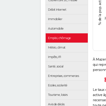
Couverture 5G, mobile
Débit Internet
2
Immobilier
Automobile
Emploi, chômage
Météo, climat
Impôts, IFI
À Mazero
qui rep
Santé, social
personne
Entreprises, commerces
Ecoles, scolarité
Le taux 
active â
Tourisme, loisirs
recense
Avis de décès
toute pe