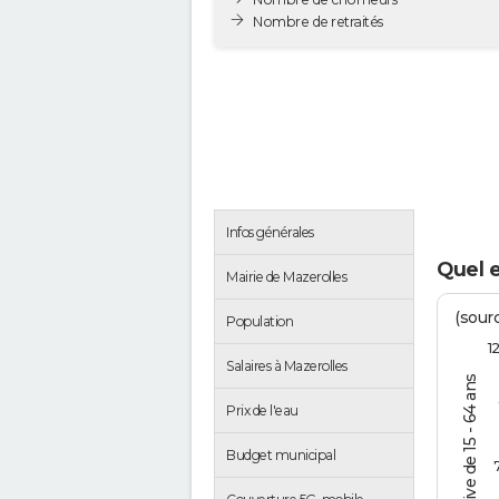
Nombre de retraités
Infos générales
Quel e
Mairie de Mazerolles
(sourc
Population
1
Salaires à Mazerolles
% de la pop. active de 15 - 64 ans
Prix de l'eau
Budget municipal