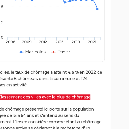
5
,5
0
2006
2009
2012
2015
2018
2021
Mazerolles
France
lles, le taux de chômage a atteint
4,6 %
en 2022, ce
résente 6 chômeurs dans la commune et 124
s en activité.
Classement des villes avec le plus de chômage
de chômage présenté ici porte sur la population
gée de 15 à 64 ans et s'entend au sens du
ment. L'Insee considère comme étant au chômage,
rsonne active se déclarant à la recherche d'un