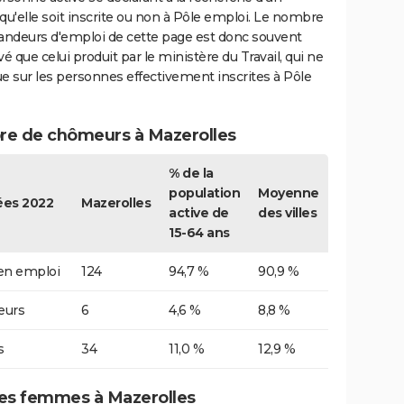
qu'elle soit inscrite ou non à Pôle emploi. Le nombre
ndeurs d'emploi de cette page est donc souvent
vé que celui produit par le ministère du Travail, qui ne
e sur les personnes effectivement inscrites à Pôle
e de chômeurs à Mazerolles
% de la
population
Moyenne
es 2022
Mazerolles
active de
des villes
15-64 ans
 en emploi
124
94,7 %
90,9 %
urs
6
4,6 %
8,8 %
s
34
11,0 %
12,9 %
s femmes à Mazerolles