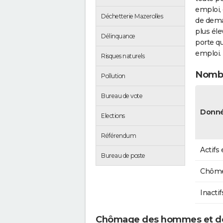
emploi, 
Déchetterie Mazerolles
de dema
plus éle
Délinquance
porte qu
emploi.
Risques naturels
Nombr
Pollution
Bureau de vote
Donné
Elections
Référendum
Actifs
Bureau de poste
Chôme
Inactif
Chômage des hommes et de